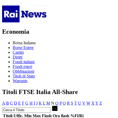
Economia
Borsa Italiana
Borse Estere
Cambi
Diritti
Fondi italiani
Fondi esteri
Obbligazioni
Titoli di Stato
Warrants
Titoli FTSE Italia All-Share
A
B
C
D
E
F
G
H
I
J
K
L
M
N
O
P
Q
R
S
T
U
V
W
X
Y
Z
Titoli
Uffic.
Min
Max
Flash
Ora flash
%Fl/Ri