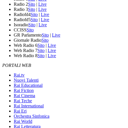
Radio 2
Sito
|
Live
Radio 3
Sito
|
Live
Radiofd4
Sito
|
Live
Radiofd5
Sito
|
Live
Isoradio
Sito
|
Live
CCISS
Sito
GR Parlamento
Sito
|
Live
Giornale Radio
Sito
Web Radio 6
Sito
|
Live
Web Radio 7
Sito
|
Live
Web Radio 8
Sito
|
Live
PORTALI WEB
Rai.tv
Nuovi Talenti
Rai Educational
Rai Fiction
Rai Cinema
Rai Teche
Rai International
Rai Eri
Orchestra Sinfonica
Rai World
Rai Letteratura