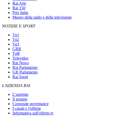
Rai Arte
Rai 150
Prix Italia
Museo della radio e della televisione
NOTIZIE E SPORT
Tg1
Tg2
Tg3
GRR
TgR
Televideo
Rai News
Rai Parlamento
GR Parlamento
Rai Sport
L'AZIENDA RAI
L'azienda
Il gruppo
Corporate governance
I canali e l'offerta
Informativa sull'offerta tv