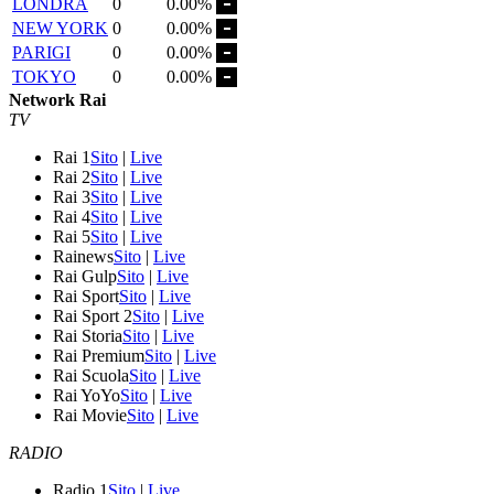
LONDRA
0
0.00%
NEW YORK
0
0.00%
PARIGI
0
0.00%
TOKYO
0
0.00%
Network Rai
TV
Rai 1
Sito
|
Live
Rai 2
Sito
|
Live
Rai 3
Sito
|
Live
Rai 4
Sito
|
Live
Rai 5
Sito
|
Live
Rainews
Sito
|
Live
Rai Gulp
Sito
|
Live
Rai Sport
Sito
|
Live
Rai Sport 2
Sito
|
Live
Rai Storia
Sito
|
Live
Rai Premium
Sito
|
Live
Rai Scuola
Sito
|
Live
Rai YoYo
Sito
|
Live
Rai Movie
Sito
|
Live
RADIO
Radio 1
Sito
|
Live