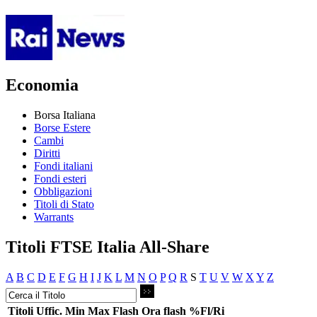
Economia
Borsa Italiana
Borse Estere
Cambi
Diritti
Fondi italiani
Fondi esteri
Obbligazioni
Titoli di Stato
Warrants
Titoli FTSE Italia All-Share
A
B
C
D
E
F
G
H
I
J
K
L
M
N
O
P
Q
R
S
T
U
V
W
X
Y
Z
Titoli
Uffic.
Min
Max
Flash
Ora flash
%Fl/Ri