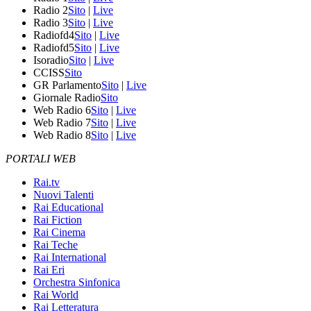
Radio 2
Sito
|
Live
Radio 3
Sito
|
Live
Radiofd4
Sito
|
Live
Radiofd5
Sito
|
Live
Isoradio
Sito
|
Live
CCISS
Sito
GR Parlamento
Sito
|
Live
Giornale Radio
Sito
Web Radio 6
Sito
|
Live
Web Radio 7
Sito
|
Live
Web Radio 8
Sito
|
Live
PORTALI WEB
Rai.tv
Nuovi Talenti
Rai Educational
Rai Fiction
Rai Cinema
Rai Teche
Rai International
Rai Eri
Orchestra Sinfonica
Rai World
Rai Letteratura