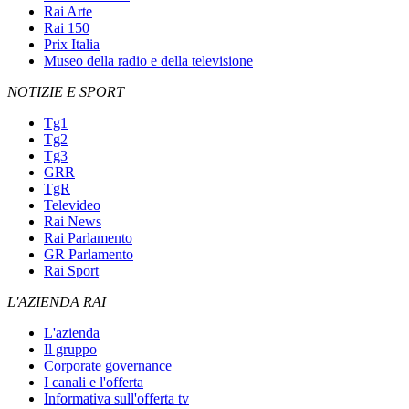
Rai Arte
Rai 150
Prix Italia
Museo della radio e della televisione
NOTIZIE E SPORT
Tg1
Tg2
Tg3
GRR
TgR
Televideo
Rai News
Rai Parlamento
GR Parlamento
Rai Sport
L'AZIENDA RAI
L'azienda
Il gruppo
Corporate governance
I canali e l'offerta
Informativa sull'offerta tv