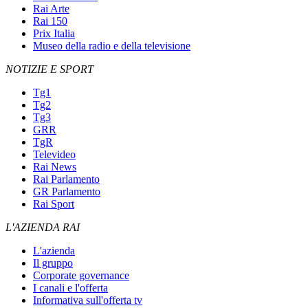
Rai Arte
Rai 150
Prix Italia
Museo della radio e della televisione
NOTIZIE E SPORT
Tg1
Tg2
Tg3
GRR
TgR
Televideo
Rai News
Rai Parlamento
GR Parlamento
Rai Sport
L'AZIENDA RAI
L'azienda
Il gruppo
Corporate governance
I canali e l'offerta
Informativa sull'offerta tv