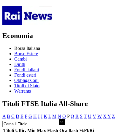
Economia
Borsa Italiana
Borse Estere
Cambi
Diritti
Fondi italiani
Fondi esteri
Obbligazioni
Titoli di Stato
Warrants
Titoli FTSE Italia All-Share
A
B
C
D
E
F
G
H
I
J
K
L
M
N
O
P
Q
R
S
T
U
V
W
X
Y
Z
Titoli
Uffic.
Min
Max
Flash
Ora flash
%Fl/Ri