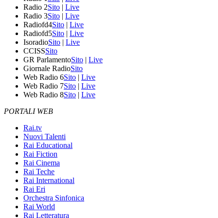
Radio 2
Sito
|
Live
Radio 3
Sito
|
Live
Radiofd4
Sito
|
Live
Radiofd5
Sito
|
Live
Isoradio
Sito
|
Live
CCISS
Sito
GR Parlamento
Sito
|
Live
Giornale Radio
Sito
Web Radio 6
Sito
|
Live
Web Radio 7
Sito
|
Live
Web Radio 8
Sito
|
Live
PORTALI WEB
Rai.tv
Nuovi Talenti
Rai Educational
Rai Fiction
Rai Cinema
Rai Teche
Rai International
Rai Eri
Orchestra Sinfonica
Rai World
Rai Letteratura