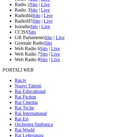
Radio 2
Sito
|
Live
Radio 3
Sito
|
Live
Radiofd4
Sito
|
Live
Radiofd5
Sito
|
Live
Isoradio
Sito
|
Live
CCISS
Sito
GR Parlamento
Sito
|
Live
Giornale Radio
Sito
Web Radio 6
Sito
|
Live
Web Radio 7
Sito
|
Live
Web Radio 8
Sito
|
Live
PORTALI WEB
Rai.tv
Nuovi Talenti
Rai Educational
Rai Fiction
Rai Cinema
Rai Teche
Rai International
Rai Eri
Orchestra Sinfonica
Rai World
Rai Letteratura