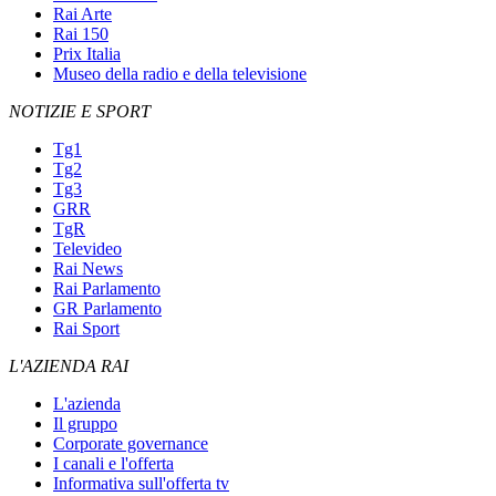
Rai Arte
Rai 150
Prix Italia
Museo della radio e della televisione
NOTIZIE E SPORT
Tg1
Tg2
Tg3
GRR
TgR
Televideo
Rai News
Rai Parlamento
GR Parlamento
Rai Sport
L'AZIENDA RAI
L'azienda
Il gruppo
Corporate governance
I canali e l'offerta
Informativa sull'offerta tv