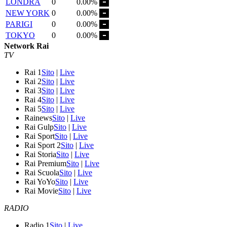
LONDRA
0
0.00%
NEW YORK
0
0.00%
PARIGI
0
0.00%
TOKYO
0
0.00%
Network Rai
TV
Rai 1
Sito
|
Live
Rai 2
Sito
|
Live
Rai 3
Sito
|
Live
Rai 4
Sito
|
Live
Rai 5
Sito
|
Live
Rainews
Sito
|
Live
Rai Gulp
Sito
|
Live
Rai Sport
Sito
|
Live
Rai Sport 2
Sito
|
Live
Rai Storia
Sito
|
Live
Rai Premium
Sito
|
Live
Rai Scuola
Sito
|
Live
Rai YoYo
Sito
|
Live
Rai Movie
Sito
|
Live
RADIO
Radio 1
Sito
|
Live