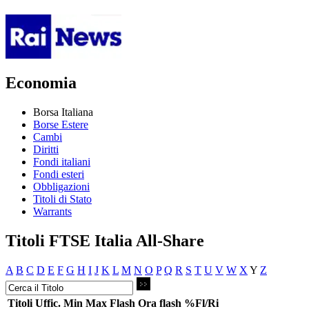
Economia
Borsa Italiana
Borse Estere
Cambi
Diritti
Fondi italiani
Fondi esteri
Obbligazioni
Titoli di Stato
Warrants
Titoli FTSE Italia All-Share
A
B
C
D
E
F
G
H
I
J
K
L
M
N
O
P
Q
R
S
T
U
V
W
X
Y
Z
Titoli
Uffic.
Min
Max
Flash
Ora flash
%Fl/Ri