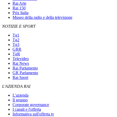
Rai Arte
Rai 150
Prix Italia
Museo della radio e della televisione
NOTIZIE E SPORT
Tg1
Tg2
Tg3
GRR
TgR
Televideo
Rai News
Rai Parlamento
GR Parlamento
Rai Sport
L'AZIENDA RAI
L'azienda
Il gruppo
Corporate governance
I canali e l'offerta
Informativa sull'offerta tv