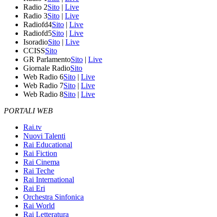
Radio 2
Sito
|
Live
Radio 3
Sito
|
Live
Radiofd4
Sito
|
Live
Radiofd5
Sito
|
Live
Isoradio
Sito
|
Live
CCISS
Sito
GR Parlamento
Sito
|
Live
Giornale Radio
Sito
Web Radio 6
Sito
|
Live
Web Radio 7
Sito
|
Live
Web Radio 8
Sito
|
Live
PORTALI WEB
Rai.tv
Nuovi Talenti
Rai Educational
Rai Fiction
Rai Cinema
Rai Teche
Rai International
Rai Eri
Orchestra Sinfonica
Rai World
Rai Letteratura