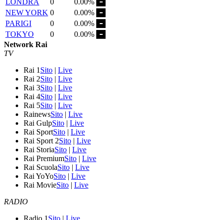
LONDRA
0
0.00%
NEW YORK
0
0.00%
PARIGI
0
0.00%
TOKYO
0
0.00%
Network Rai
TV
Rai 1
Sito
|
Live
Rai 2
Sito
|
Live
Rai 3
Sito
|
Live
Rai 4
Sito
|
Live
Rai 5
Sito
|
Live
Rainews
Sito
|
Live
Rai Gulp
Sito
|
Live
Rai Sport
Sito
|
Live
Rai Sport 2
Sito
|
Live
Rai Storia
Sito
|
Live
Rai Premium
Sito
|
Live
Rai Scuola
Sito
|
Live
Rai YoYo
Sito
|
Live
Rai Movie
Sito
|
Live
RADIO
Radio 1
Sito
|
Live