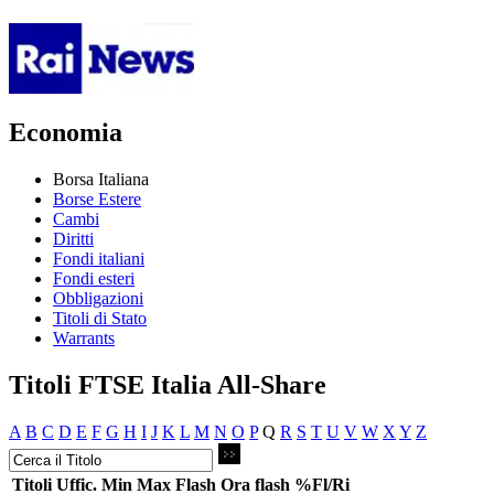
Economia
Borsa Italiana
Borse Estere
Cambi
Diritti
Fondi italiani
Fondi esteri
Obbligazioni
Titoli di Stato
Warrants
Titoli FTSE Italia All-Share
A
B
C
D
E
F
G
H
I
J
K
L
M
N
O
P
Q
R
S
T
U
V
W
X
Y
Z
Titoli
Uffic.
Min
Max
Flash
Ora flash
%Fl/Ri