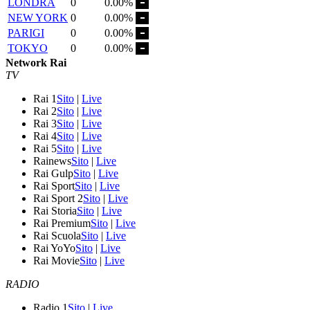
LONDRA
0
0.00%
NEW YORK
0
0.00%
PARIGI
0
0.00%
TOKYO
0
0.00%
Network Rai
TV
Rai 1
Sito
|
Live
Rai 2
Sito
|
Live
Rai 3
Sito
|
Live
Rai 4
Sito
|
Live
Rai 5
Sito
|
Live
Rainews
Sito
|
Live
Rai Gulp
Sito
|
Live
Rai Sport
Sito
|
Live
Rai Sport 2
Sito
|
Live
Rai Storia
Sito
|
Live
Rai Premium
Sito
|
Live
Rai Scuola
Sito
|
Live
Rai YoYo
Sito
|
Live
Rai Movie
Sito
|
Live
RADIO
Radio 1
Sito
|
Live