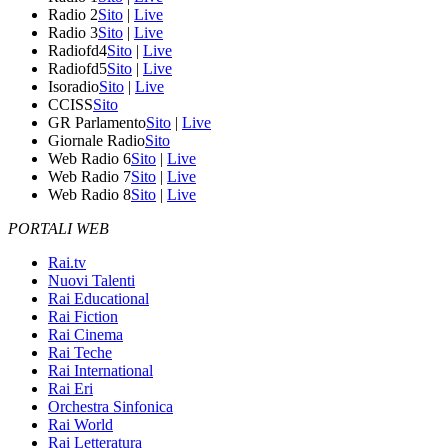
Radio 2
Sito
|
Live
Radio 3
Sito
|
Live
Radiofd4
Sito
|
Live
Radiofd5
Sito
|
Live
Isoradio
Sito
|
Live
CCISS
Sito
GR Parlamento
Sito
|
Live
Giornale Radio
Sito
Web Radio 6
Sito
|
Live
Web Radio 7
Sito
|
Live
Web Radio 8
Sito
|
Live
PORTALI WEB
Rai.tv
Nuovi Talenti
Rai Educational
Rai Fiction
Rai Cinema
Rai Teche
Rai International
Rai Eri
Orchestra Sinfonica
Rai World
Rai Letteratura