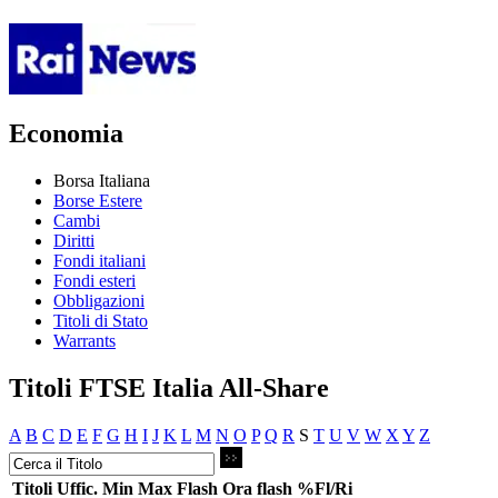
Economia
Borsa Italiana
Borse Estere
Cambi
Diritti
Fondi italiani
Fondi esteri
Obbligazioni
Titoli di Stato
Warrants
Titoli FTSE Italia All-Share
A
B
C
D
E
F
G
H
I
J
K
L
M
N
O
P
Q
R
S
T
U
V
W
X
Y
Z
Titoli
Uffic.
Min
Max
Flash
Ora flash
%Fl/Ri