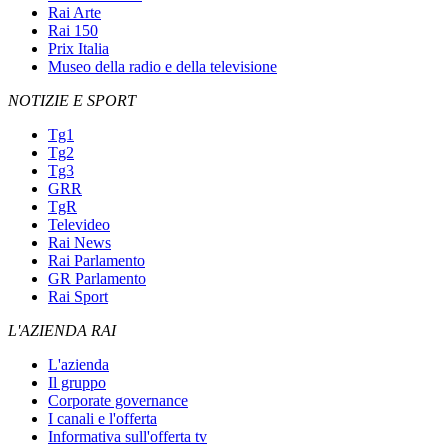
Rai Arte
Rai 150
Prix Italia
Museo della radio e della televisione
NOTIZIE E SPORT
Tg1
Tg2
Tg3
GRR
TgR
Televideo
Rai News
Rai Parlamento
GR Parlamento
Rai Sport
L'AZIENDA RAI
L'azienda
Il gruppo
Corporate governance
I canali e l'offerta
Informativa sull'offerta tv