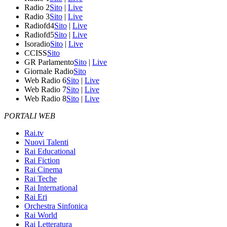
Radio 2
Sito
|
Live
Radio 3
Sito
|
Live
Radiofd4
Sito
|
Live
Radiofd5
Sito
|
Live
Isoradio
Sito
|
Live
CCISS
Sito
GR Parlamento
Sito
|
Live
Giornale Radio
Sito
Web Radio 6
Sito
|
Live
Web Radio 7
Sito
|
Live
Web Radio 8
Sito
|
Live
PORTALI WEB
Rai.tv
Nuovi Talenti
Rai Educational
Rai Fiction
Rai Cinema
Rai Teche
Rai International
Rai Eri
Orchestra Sinfonica
Rai World
Rai Letteratura