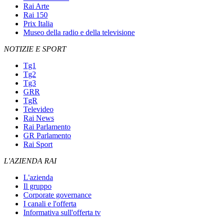
Rai Arte
Rai 150
Prix Italia
Museo della radio e della televisione
NOTIZIE E SPORT
Tg1
Tg2
Tg3
GRR
TgR
Televideo
Rai News
Rai Parlamento
GR Parlamento
Rai Sport
L'AZIENDA RAI
L'azienda
Il gruppo
Corporate governance
I canali e l'offerta
Informativa sull'offerta tv