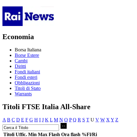
Economia
Borsa Italiana
Borse Estere
Cambi
Diritti
Fondi italiani
Fondi esteri
Obbligazioni
Titoli di Stato
Warrants
Titoli FTSE Italia All-Share
A
B
C
D
E
F
G
H
I
J
K
L
M
N
O
P
Q
R
S
T
U
V
W
X
Y
Z
Titoli
Uffic.
Min
Max
Flash
Ora flash
%Fl/Ri