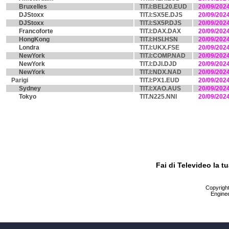
Bruxelles
TIT.I:BEL20.EUD
20/09/202
DJStoxx
TIT.I:SX5E.DJS
20/09/202
DJStoxx
TIT.I:SX5P.DJS
20/09/202
Francoforte
TIT.I:DAX.DAX
20/09/202
HongKong
TIT.I:HSI.HSN
20/09/202
Londra
TIT.I:UKX.FSE
20/09/202
NewYork
TIT.I:COMP.NAD
20/09/202
NewYork
TIT.I:DJI.DJD
20/09/202
NewYork
TIT.I:NDX.NAD
20/09/202
Parigi
TIT.I:PX1.EUD
20/09/202
Sydney
TIT.I:XAO.AUS
20/09/202
Tokyo
TIT.N225.NNI
20/09/202
Fai di Televideo la 
Copyright 
Enginee