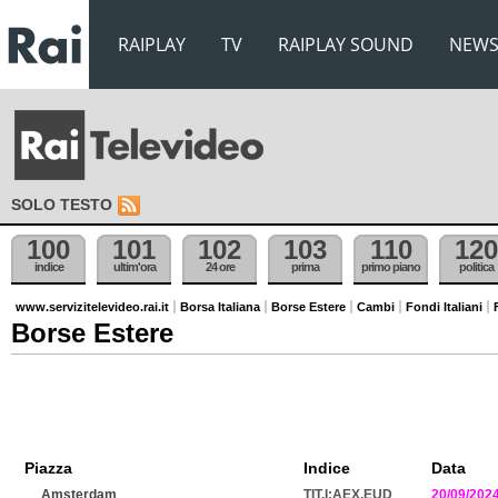
RAIPLAY
TV
RAIPLAY SOUND
NEW
SOLO TESTO
100
101
102
103
110
120
indice
ultim'ora
24 ore
prima
primo piano
politica
www.servizitelevideo.rai.it
Borsa Italiana
Borse Estere
Cambi
Fondi Italiani
Borse Estere
Piazza
Indice
Data
Amsterdam
TIT.I:AEX.EUD
20/09/202