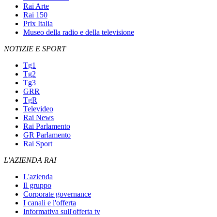
Rai Arte
Rai 150
Prix Italia
Museo della radio e della televisione
NOTIZIE E SPORT
Tg1
Tg2
Tg3
GRR
TgR
Televideo
Rai News
Rai Parlamento
GR Parlamento
Rai Sport
L'AZIENDA RAI
L'azienda
Il gruppo
Corporate governance
I canali e l'offerta
Informativa sull'offerta tv