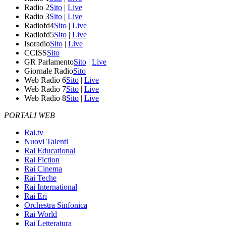
Radio 2
Sito
|
Live
Radio 3
Sito
|
Live
Radiofd4
Sito
|
Live
Radiofd5
Sito
|
Live
Isoradio
Sito
|
Live
CCISS
Sito
GR Parlamento
Sito
|
Live
Giornale Radio
Sito
Web Radio 6
Sito
|
Live
Web Radio 7
Sito
|
Live
Web Radio 8
Sito
|
Live
PORTALI WEB
Rai.tv
Nuovi Talenti
Rai Educational
Rai Fiction
Rai Cinema
Rai Teche
Rai International
Rai Eri
Orchestra Sinfonica
Rai World
Rai Letteratura