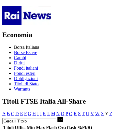
Economia
Borsa Italiana
Borse Estere
Cambi
Diritti
Fondi italiani
Fondi esteri
Obbligazioni
Titoli di Stato
Warrants
Titoli FTSE Italia All-Share
A
B
C
D
E
F
G
H
I
J
K
L
M
N
O
P
Q
R
S
T
U
V
W
X
Y
Z
Titoli
Uffic.
Min
Max
Flash
Ora flash
%Fl/Ri