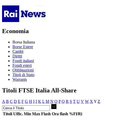
Economia
Borsa Italiana
Borse Estere
Cambi
Diritti
Fondi italiani
Fondi esteri
Obbligazioni
Titoli di Stato
Warrants
Titoli FTSE Italia All-Share
A
B
C
D
E
F
G
H
I
J
K
L
M
N
O
P
Q
R
S
T
U
V
W
X
Y
Z
Titoli
Uffic.
Min
Max
Flash
Ora flash
%Fl/Ri