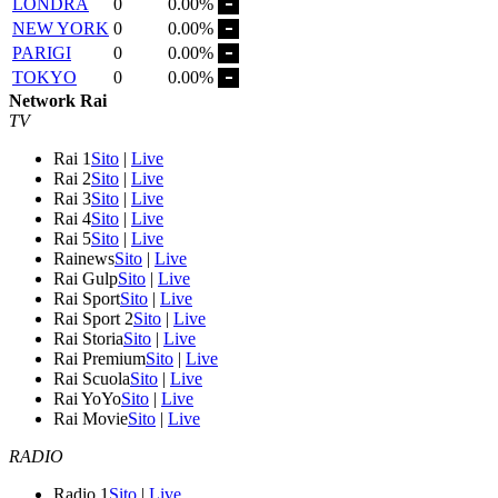
LONDRA
0
0.00%
NEW YORK
0
0.00%
PARIGI
0
0.00%
TOKYO
0
0.00%
Network Rai
TV
Rai 1
Sito
|
Live
Rai 2
Sito
|
Live
Rai 3
Sito
|
Live
Rai 4
Sito
|
Live
Rai 5
Sito
|
Live
Rainews
Sito
|
Live
Rai Gulp
Sito
|
Live
Rai Sport
Sito
|
Live
Rai Sport 2
Sito
|
Live
Rai Storia
Sito
|
Live
Rai Premium
Sito
|
Live
Rai Scuola
Sito
|
Live
Rai YoYo
Sito
|
Live
Rai Movie
Sito
|
Live
RADIO
Radio 1
Sito
|
Live