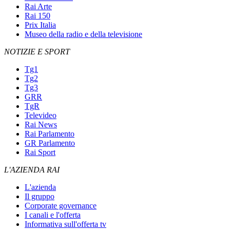
Rai Arte
Rai 150
Prix Italia
Museo della radio e della televisione
NOTIZIE E SPORT
Tg1
Tg2
Tg3
GRR
TgR
Televideo
Rai News
Rai Parlamento
GR Parlamento
Rai Sport
L'AZIENDA RAI
L'azienda
Il gruppo
Corporate governance
I canali e l'offerta
Informativa sull'offerta tv