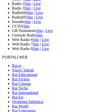
Radio 2
Sito
|
Live
Radio 3
Sito
|
Live
Radiofd4
Sito
|
Live
Radiofd5
Sito
|
Live
Isoradio
Sito
|
Live
CCISS
Sito
GR Parlamento
Sito
|
Live
Giornale Radio
Sito
Web Radio 6
Sito
|
Live
Web Radio 7
Sito
|
Live
Web Radio 8
Sito
|
Live
PORTALI WEB
Rai.tv
Nuovi Talenti
Rai Educational
Rai Fiction
Rai Cinema
Rai Teche
Rai International
Rai Eri
Orchestra Sinfonica
Rai World
Rai Letteratura