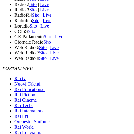
Radio 2
Sito
|
Live
Radio 3
Sito
|
Live
Radiofd4
Sito
|
Live
Radiofd5
Sito
|
Live
Isoradio
Sito
|
Live
CCISS
Sito
GR Parlamento
Sito
|
Live
Giornale Radio
Sito
Web Radio 6
Sito
|
Live
Web Radio 7
Sito
|
Live
Web Radio 8
Sito
|
Live
PORTALI WEB
Rai.tv
Nuovi Talenti
Rai Educational
Rai Fiction
Rai Cinema
Rai Teche
Rai International
Rai Eri
Orchestra Sinfonica
Rai World
Rai Letteratura