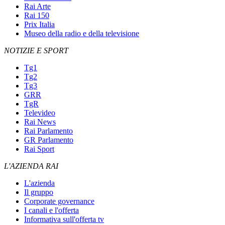
Rai Arte
Rai 150
Prix Italia
Museo della radio e della televisione
NOTIZIE E SPORT
Tg1
Tg2
Tg3
GRR
TgR
Televideo
Rai News
Rai Parlamento
GR Parlamento
Rai Sport
L'AZIENDA RAI
L'azienda
Il gruppo
Corporate governance
I canali e l'offerta
Informativa sull'offerta tv