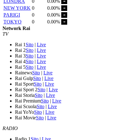
LONDRA
0
0.00%
NEW YORK
0
0.00%
PARIGI
0
0.00%
TOKYO
0
0.00%
Network Rai
TV
Rai 1
Sito
|
Live
Rai 2
Sito
|
Live
Rai 3
Sito
|
Live
Rai 4
Sito
|
Live
Rai 5
Sito
|
Live
Rainews
Sito
|
Live
Rai Gulp
Sito
|
Live
Rai Sport
Sito
|
Live
Rai Sport 2
Sito
|
Live
Rai Storia
Sito
|
Live
Rai Premium
Sito
|
Live
Rai Scuola
Sito
|
Live
Rai YoYo
Sito
|
Live
Rai Movie
Sito
|
Live
RADIO
Radio 1
Sito
|
Live