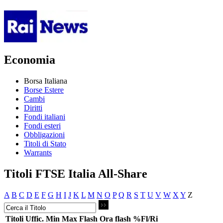
Economia
Borsa Italiana
Borse Estere
Cambi
Diritti
Fondi italiani
Fondi esteri
Obbligazioni
Titoli di Stato
Warrants
Titoli FTSE Italia All-Share
A
B
C
D
E
F
G
H
I
J
K
L
M
N
O
P
Q
R
S
T
U
V
W
X
Y
Z
Titoli
Uffic.
Min
Max
Flash
Ora flash
%Fl/Ri