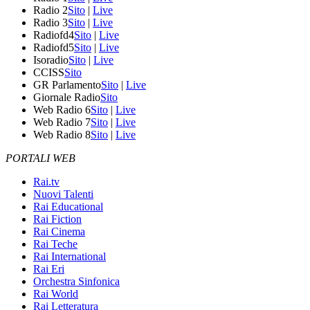
Radio 2
Sito
|
Live
Radio 3
Sito
|
Live
Radiofd4
Sito
|
Live
Radiofd5
Sito
|
Live
Isoradio
Sito
|
Live
CCISS
Sito
GR Parlamento
Sito
|
Live
Giornale Radio
Sito
Web Radio 6
Sito
|
Live
Web Radio 7
Sito
|
Live
Web Radio 8
Sito
|
Live
PORTALI WEB
Rai.tv
Nuovi Talenti
Rai Educational
Rai Fiction
Rai Cinema
Rai Teche
Rai International
Rai Eri
Orchestra Sinfonica
Rai World
Rai Letteratura