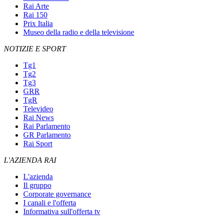
Rai Arte
Rai 150
Prix Italia
Museo della radio e della televisione
NOTIZIE E SPORT
Tg1
Tg2
Tg3
GRR
TgR
Televideo
Rai News
Rai Parlamento
GR Parlamento
Rai Sport
L'AZIENDA RAI
L'azienda
Il gruppo
Corporate governance
I canali e l'offerta
Informativa sull'offerta tv