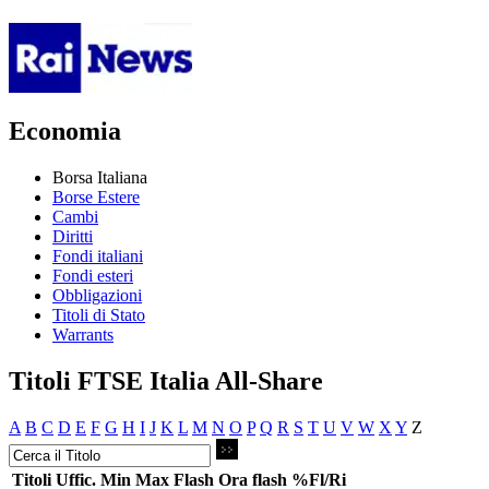
Economia
Borsa Italiana
Borse Estere
Cambi
Diritti
Fondi italiani
Fondi esteri
Obbligazioni
Titoli di Stato
Warrants
Titoli FTSE Italia All-Share
A
B
C
D
E
F
G
H
I
J
K
L
M
N
O
P
Q
R
S
T
U
V
W
X
Y
Z
Titoli
Uffic.
Min
Max
Flash
Ora flash
%Fl/Ri