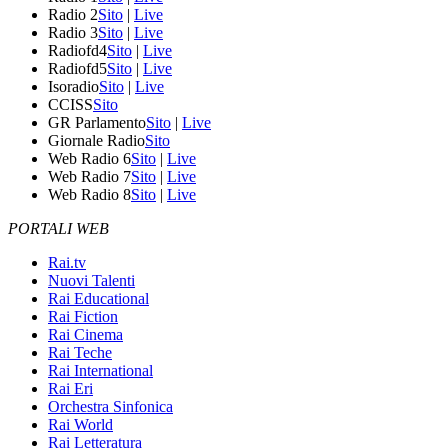
Radio 2
Sito
|
Live
Radio 3
Sito
|
Live
Radiofd4
Sito
|
Live
Radiofd5
Sito
|
Live
Isoradio
Sito
|
Live
CCISS
Sito
GR Parlamento
Sito
|
Live
Giornale Radio
Sito
Web Radio 6
Sito
|
Live
Web Radio 7
Sito
|
Live
Web Radio 8
Sito
|
Live
PORTALI WEB
Rai.tv
Nuovi Talenti
Rai Educational
Rai Fiction
Rai Cinema
Rai Teche
Rai International
Rai Eri
Orchestra Sinfonica
Rai World
Rai Letteratura