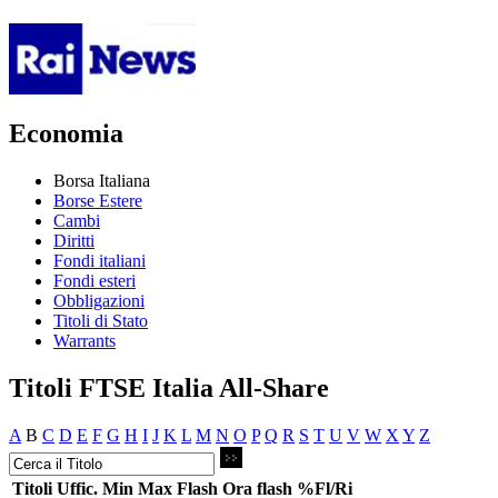
Economia
Borsa Italiana
Borse Estere
Cambi
Diritti
Fondi italiani
Fondi esteri
Obbligazioni
Titoli di Stato
Warrants
Titoli FTSE Italia All-Share
A
B
C
D
E
F
G
H
I
J
K
L
M
N
O
P
Q
R
S
T
U
V
W
X
Y
Z
Titoli
Uffic.
Min
Max
Flash
Ora flash
%Fl/Ri