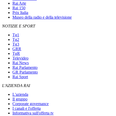
Rai Arte
Rai 150
Prix Italia
Museo della radio e della televisione
NOTIZIE E SPORT
Tg1
Tg2
Tg3
GRR
TgR
Televideo
Rai News
Rai Parlamento
GR Parlamento
Rai Sport
L'AZIENDA RAI
L'azienda
Il gruppo
Corporate governance
I canali e l'offerta
Informativa sull'offerta tv