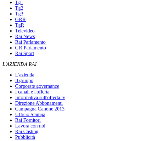
Tg1
Tg2
Tg3
GRR
TgR
Televideo
Rai News
Rai Parlamento
GR Parlamento
Rai Sport
L'AZIENDA RAI
L'azienda
Il gruppo
Corporate governance
I canali e l'offerta
Informativa sull'offerta tv
Direzione Abbonamenti
Campagna Canone 2013
Ufficio Stampa
Rai Fornitori
Lavora con noi
Rai Casting
Pubblicità