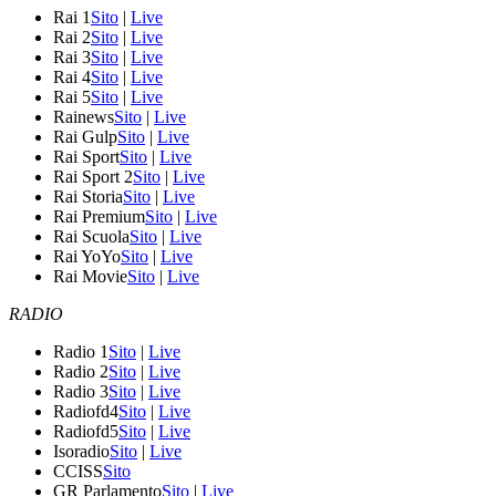
Rai 1
Sito
|
Live
Rai 2
Sito
|
Live
Rai 3
Sito
|
Live
Rai 4
Sito
|
Live
Rai 5
Sito
|
Live
Rainews
Sito
|
Live
Rai Gulp
Sito
|
Live
Rai Sport
Sito
|
Live
Rai Sport 2
Sito
|
Live
Rai Storia
Sito
|
Live
Rai Premium
Sito
|
Live
Rai Scuola
Sito
|
Live
Rai YoYo
Sito
|
Live
Rai Movie
Sito
|
Live
RADIO
Radio 1
Sito
|
Live
Radio 2
Sito
|
Live
Radio 3
Sito
|
Live
Radiofd4
Sito
|
Live
Radiofd5
Sito
|
Live
Isoradio
Sito
|
Live
CCISS
Sito
GR Parlamento
Sito
|
Live