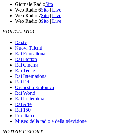
Giornale Radio
Sito
Web Radio 6
Sito
|
Live
Web Radio 7
Sito
|
Live
Web Radio 8
Sito
|
Live
PORTALI WEB
Rai.tv
Nuovi Talenti
Rai Educational
Rai Fiction
Rai Cinema
Rai Teche
Rai International
Rai Eri
Orchestra Sinfonica
Rai World
Rai Letteratura
Rai Arte
Rai 150
Prix Italia
Museo della radio e della televisione
NOTIZIE E SPORT