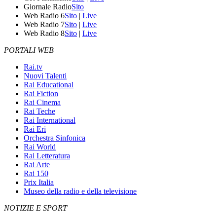
Giornale Radio
Sito
Web Radio 6
Sito
|
Live
Web Radio 7
Sito
|
Live
Web Radio 8
Sito
|
Live
PORTALI WEB
Rai.tv
Nuovi Talenti
Rai Educational
Rai Fiction
Rai Cinema
Rai Teche
Rai International
Rai Eri
Orchestra Sinfonica
Rai World
Rai Letteratura
Rai Arte
Rai 150
Prix Italia
Museo della radio e della televisione
NOTIZIE E SPORT