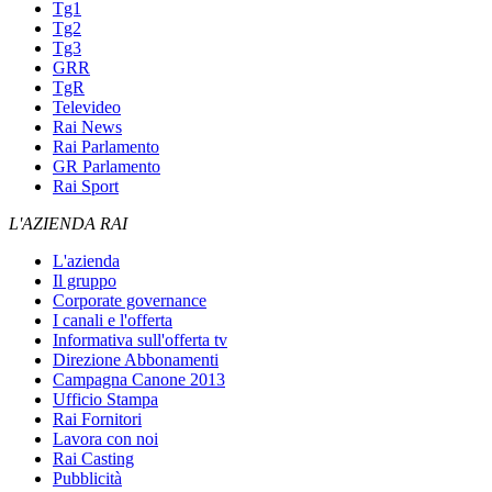
Tg1
Tg2
Tg3
GRR
TgR
Televideo
Rai News
Rai Parlamento
GR Parlamento
Rai Sport
L'AZIENDA RAI
L'azienda
Il gruppo
Corporate governance
I canali e l'offerta
Informativa sull'offerta tv
Direzione Abbonamenti
Campagna Canone 2013
Ufficio Stampa
Rai Fornitori
Lavora con noi
Rai Casting
Pubblicità