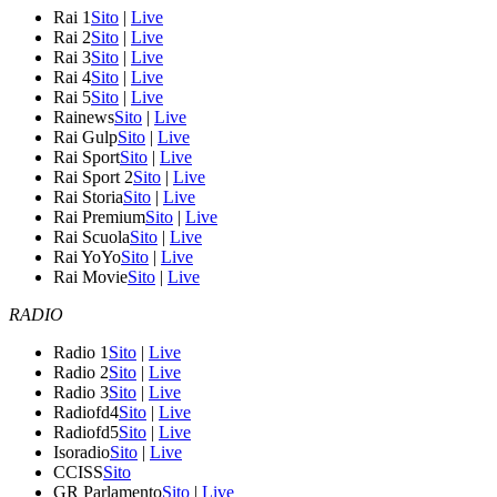
Rai 1
Sito
|
Live
Rai 2
Sito
|
Live
Rai 3
Sito
|
Live
Rai 4
Sito
|
Live
Rai 5
Sito
|
Live
Rainews
Sito
|
Live
Rai Gulp
Sito
|
Live
Rai Sport
Sito
|
Live
Rai Sport 2
Sito
|
Live
Rai Storia
Sito
|
Live
Rai Premium
Sito
|
Live
Rai Scuola
Sito
|
Live
Rai YoYo
Sito
|
Live
Rai Movie
Sito
|
Live
RADIO
Radio 1
Sito
|
Live
Radio 2
Sito
|
Live
Radio 3
Sito
|
Live
Radiofd4
Sito
|
Live
Radiofd5
Sito
|
Live
Isoradio
Sito
|
Live
CCISS
Sito
GR Parlamento
Sito
|
Live