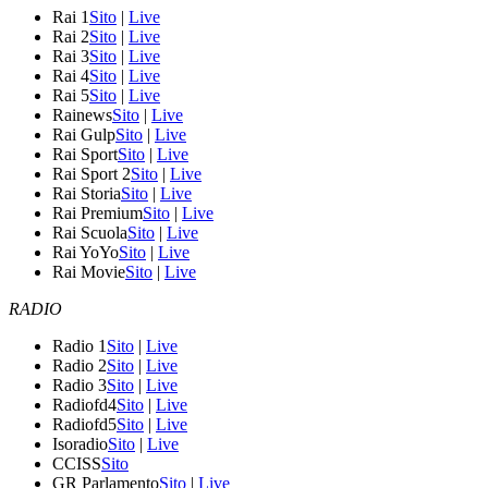
Rai 1
Sito
|
Live
Rai 2
Sito
|
Live
Rai 3
Sito
|
Live
Rai 4
Sito
|
Live
Rai 5
Sito
|
Live
Rainews
Sito
|
Live
Rai Gulp
Sito
|
Live
Rai Sport
Sito
|
Live
Rai Sport 2
Sito
|
Live
Rai Storia
Sito
|
Live
Rai Premium
Sito
|
Live
Rai Scuola
Sito
|
Live
Rai YoYo
Sito
|
Live
Rai Movie
Sito
|
Live
RADIO
Radio 1
Sito
|
Live
Radio 2
Sito
|
Live
Radio 3
Sito
|
Live
Radiofd4
Sito
|
Live
Radiofd5
Sito
|
Live
Isoradio
Sito
|
Live
CCISS
Sito
GR Parlamento
Sito
|
Live