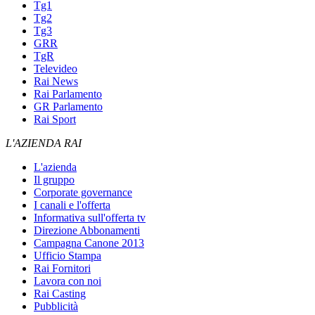
Tg1
Tg2
Tg3
GRR
TgR
Televideo
Rai News
Rai Parlamento
GR Parlamento
Rai Sport
L'AZIENDA RAI
L'azienda
Il gruppo
Corporate governance
I canali e l'offerta
Informativa sull'offerta tv
Direzione Abbonamenti
Campagna Canone 2013
Ufficio Stampa
Rai Fornitori
Lavora con noi
Rai Casting
Pubblicità