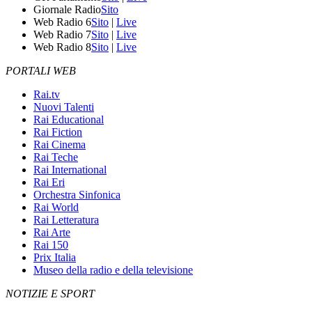
Giornale Radio
Sito
Web Radio 6
Sito
|
Live
Web Radio 7
Sito
|
Live
Web Radio 8
Sito
|
Live
PORTALI WEB
Rai.tv
Nuovi Talenti
Rai Educational
Rai Fiction
Rai Cinema
Rai Teche
Rai International
Rai Eri
Orchestra Sinfonica
Rai World
Rai Letteratura
Rai Arte
Rai 150
Prix Italia
Museo della radio e della televisione
NOTIZIE E SPORT