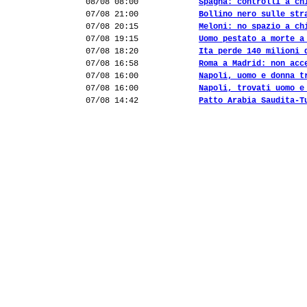
08/08 08:00
Spagna: controlli a ch
07/08 21:00
Bollino nero sulle str
07/08 20:15
Meloni: no spazio a ch
07/08 19:15
Uomo pestato a morte a
07/08 18:20
Ita perde 140 milioni 
07/08 16:58
Roma a Madrid: non acc
07/08 16:00
Napoli, uomo e donna t
07/08 16:00
Napoli, trovati uomo e
07/08 14:42
Patto Arabia Saudita-T