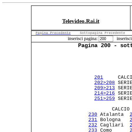
Televideo.Rai.it
Pagina Precedente
Sottopagina Precedente
inserisci pagina:
inserisci
Pagina 200 - sot
201
     CALC
202>208
 SERI
209>213
 SERI
214>216
 SERI
251>259
 SERI
         CALCIO 
230
 Atalanta  
231
 Bologna   
232
 Cagliari  
233
 Como      