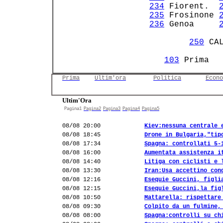
234
 Fiorent.  
235
 Frosinone 
236
 Genoa     
250
 CA
103
 Prima  
Prima
Ultim'ora
Politica
Econo
Ultim'Ora
Pagina1
Pagina2
Pagina3
Pagina4
Pagina5
08/08 20:00
Kiev:nessuna centrale 
08/08 18:45
Drone in Bulgaria,"tip
08/08 17:34
Spagna: controllati 5-
08/08 16:00
Aumentata assistenza i
08/08 14:40
Litiga con ciclisti e 
08/08 13:30
Iran:Usa accettino con
08/08 12:16
Esequie Guccini, figli
08/08 12:15
Esequie Guccini,la fig
08/08 10:50
Mattarella: rispettare
08/08 09:30
Colpito da un fulmine,
08/08 08:00
Spagna:controlli su ch