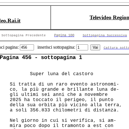
Televideo Region
deo.Rai.it
Pagina 100
Sottopagina Precedente
Sottopagina Successiva
sci pagina:
inserisci sottopagina:
Cattura sott
Pagina 456 - sottopagina 1
        Super luna del castoro          

 Si tratta di un raro evento astronomi- 

 co, la più grande e brillante luna de- 

 gli ultimi sei anni che a novembre     

 2025 ha toccato il perigeo, il punto   

 della sua orbita più vicino alla terra,

 a soli 356.833 chilometri di distanza. 

 Nel giorno in cui si verifica, si am-  

 mira poco dopo il tramonto a est con   
