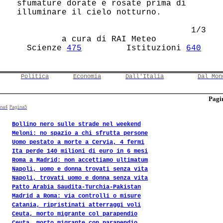
 sfumature dorate e rosate prima di     

 illuminare il cielo notturno.          

                                    1/3 

          a cura di RAI Meteo           

   Scienze 
475
         Istituzioni 
640
Politica
Economia
Dall'Italia
Dal Mon
Pagin
na4
Pagina5
Bollino nero sulle strade nel weekend
Meloni: no spazio a chi sfrutta persone
Uomo pestato a morte a Cervia, 4 fermi
Ita perde 140 milioni di euro in 6 mesi
Roma a Madrid: non accettiamo ultimatum
Napoli, uomo e donna trovati senza vita
Napoli, trovati uomo e donna senza vita
Patto Arabia Saudita-Turchia-Pakistan
Madrid a Roma: via controlli o misure
Catania, ripristinati atterraggi voli
Ceuta, morto migrante col parapendio