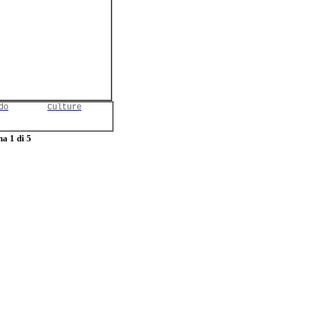
do
Culture
a 1 di 5