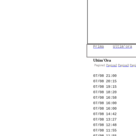
Prima
Ultim'ora
Ultim'Ora
Pagina1
Pagina2
Pagina3
Pagi
07/08 21:00
07/08 20:15
07/08 19:15
07/08 18:20
07/08 16:58
07/08 16:00
07/08 16:00
07/08 14:42
07/08 13:27
07/08 12:48
07/08 11:55