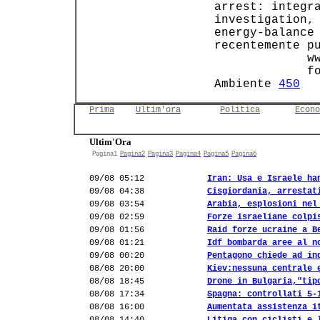
 arrest: integra
 investigation, 
 energy-balance 
 recentemente pu
              ww
              fo
 Ambiente 
450
  
Prima
Ultim'ora
Politica
Econo
Ultim'Ora
Pagina1
Pagina2
Pagina3
Pagina4
Pagina5
Pagina6
09/08 05:12
Iran: Usa e Israele ha
09/08 04:38
Cisgiordania, arrestat
09/08 03:54
Arabia, esplosioni nel
09/08 02:59
Forze israeliane colpi
09/08 01:56
Raid forze ucraine a B
09/08 01:21
Idf bombarda aree al n
09/08 00:20
Pentagono chiede ad in
08/08 20:00
Kiev:nessuna centrale 
08/08 18:45
Drone in Bulgaria,"tip
08/08 17:34
Spagna: controllati 5-
08/08 16:00
Aumentata assistenza i