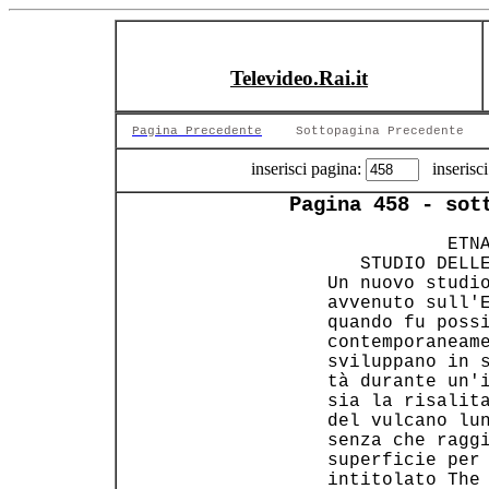
Televideo.Rai.it
Pagina Precedente
Sottopagina Precedente
inserisci pagina:
inserisci
Pagina 458 - sot
       ETNA
    STUDIO DELLE
 Un nuovo studio
 avvenuto sull'E
 quando fu possi
 contemporaneame
 sviluppano in s
 tà durante un'i
 sia la risalita
 del vulcano lun
 senza che raggi
 superficie per 
 intitolato The 