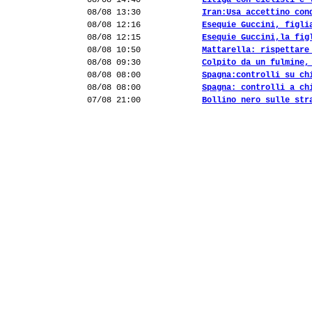
08/08 14:40
Litiga con ciclisti e 
08/08 13:30
Iran:Usa accettino con
08/08 12:16
Esequie Guccini, figli
08/08 12:15
Esequie Guccini,la fig
08/08 10:50
Mattarella: rispettare
08/08 09:30
Colpito da un fulmine,
08/08 08:00
Spagna:controlli su ch
08/08 08:00
Spagna: controlli a ch
07/08 21:00
Bollino nero sulle str