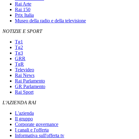
Rai Arte
Rai 150
Prix Italia
Museo della radio e della televisione
NOTIZIE E SPORT
Tg1
Tg2
Tg3
GRR
TgR
Televideo
Rai News
Rai Parlamento
GR Parlamento
Rai Sport
L'AZIENDA RAI
L'azienda
Il gruppo
Corporate governance
I canali e l'offerta
Informativa sull'offerta tv