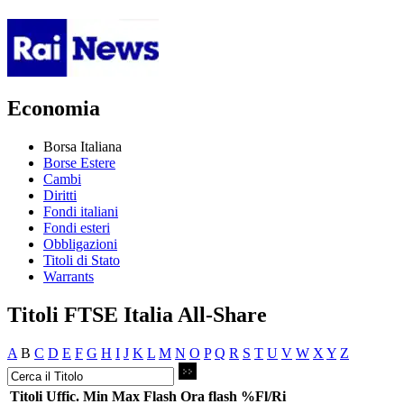
Economia
Borsa Italiana
Borse Estere
Cambi
Diritti
Fondi italiani
Fondi esteri
Obbligazioni
Titoli di Stato
Warrants
Titoli FTSE Italia All-Share
A
B
C
D
E
F
G
H
I
J
K
L
M
N
O
P
Q
R
S
T
U
V
W
X
Y
Z
Titoli
Uffic.
Min
Max
Flash
Ora flash
%Fl/Ri