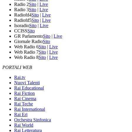
Radio 2
Sito
|
Live
Radio 3
Sito
|
Live
Radiofd4
Sito
|
Live
Radiofd5
Sito
|
Live
Isoradio
Sito
|
Live
CCISS
Sito
GR Parlamento
Sito
|
Live
Giornale Radio
Sito
Web Radio 6
Sito
|
Live
Web Radio 7
Sito
|
Live
Web Radio 8
Sito
|
Live
PORTALI WEB
Rai.tv
Nuovi Talenti
Rai Educational
Rai Fiction
Rai Cinema
Rai Teche
Rai International
Rai Eri
Orchestra Sinfonica
Rai World
Rai Letteratura