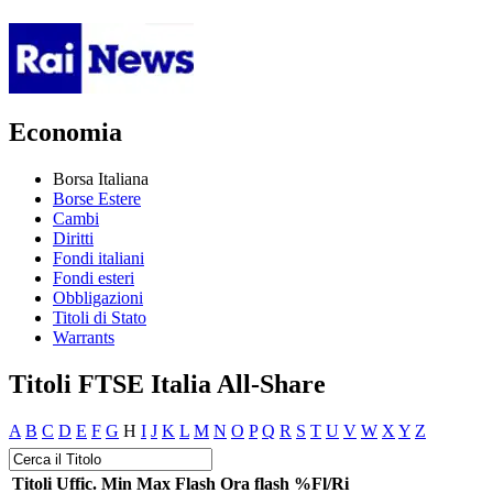
Economia
Borsa Italiana
Borse Estere
Cambi
Diritti
Fondi italiani
Fondi esteri
Obbligazioni
Titoli di Stato
Warrants
Titoli FTSE Italia All-Share
A
B
C
D
E
F
G
H
I
J
K
L
M
N
O
P
Q
R
S
T
U
V
W
X
Y
Z
Titoli
Uffic.
Min
Max
Flash
Ora flash
%Fl/Ri