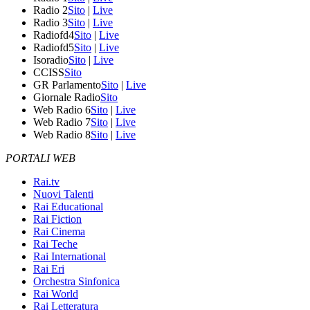
Radio 2
Sito
|
Live
Radio 3
Sito
|
Live
Radiofd4
Sito
|
Live
Radiofd5
Sito
|
Live
Isoradio
Sito
|
Live
CCISS
Sito
GR Parlamento
Sito
|
Live
Giornale Radio
Sito
Web Radio 6
Sito
|
Live
Web Radio 7
Sito
|
Live
Web Radio 8
Sito
|
Live
PORTALI WEB
Rai.tv
Nuovi Talenti
Rai Educational
Rai Fiction
Rai Cinema
Rai Teche
Rai International
Rai Eri
Orchestra Sinfonica
Rai World
Rai Letteratura