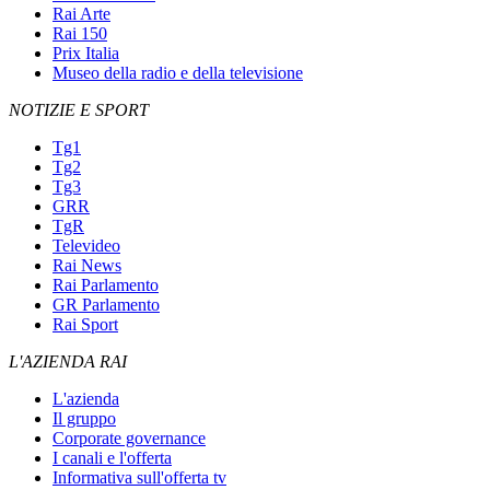
Rai Arte
Rai 150
Prix Italia
Museo della radio e della televisione
NOTIZIE E SPORT
Tg1
Tg2
Tg3
GRR
TgR
Televideo
Rai News
Rai Parlamento
GR Parlamento
Rai Sport
L'AZIENDA RAI
L'azienda
Il gruppo
Corporate governance
I canali e l'offerta
Informativa sull'offerta tv