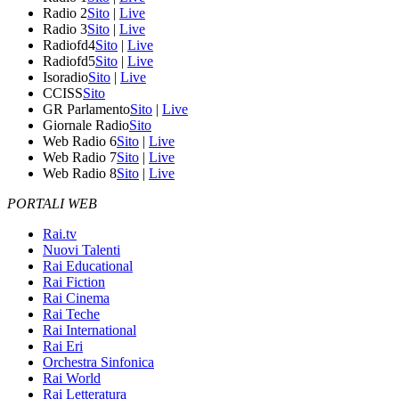
Radio 2
Sito
|
Live
Radio 3
Sito
|
Live
Radiofd4
Sito
|
Live
Radiofd5
Sito
|
Live
Isoradio
Sito
|
Live
CCISS
Sito
GR Parlamento
Sito
|
Live
Giornale Radio
Sito
Web Radio 6
Sito
|
Live
Web Radio 7
Sito
|
Live
Web Radio 8
Sito
|
Live
PORTALI WEB
Rai.tv
Nuovi Talenti
Rai Educational
Rai Fiction
Rai Cinema
Rai Teche
Rai International
Rai Eri
Orchestra Sinfonica
Rai World
Rai Letteratura