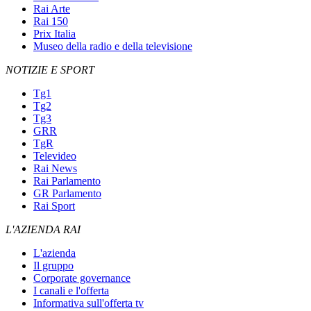
Rai Arte
Rai 150
Prix Italia
Museo della radio e della televisione
NOTIZIE E SPORT
Tg1
Tg2
Tg3
GRR
TgR
Televideo
Rai News
Rai Parlamento
GR Parlamento
Rai Sport
L'AZIENDA RAI
L'azienda
Il gruppo
Corporate governance
I canali e l'offerta
Informativa sull'offerta tv