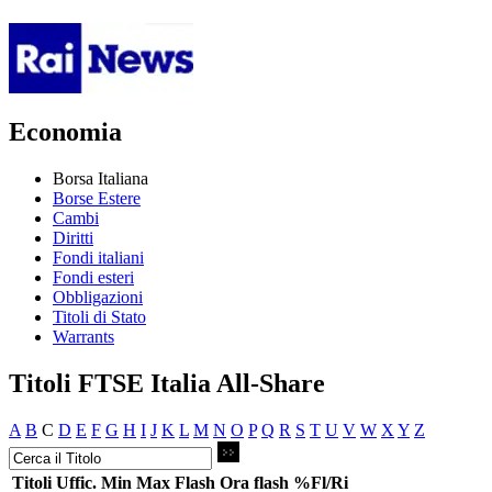
Economia
Borsa Italiana
Borse Estere
Cambi
Diritti
Fondi italiani
Fondi esteri
Obbligazioni
Titoli di Stato
Warrants
Titoli FTSE Italia All-Share
A
B
C
D
E
F
G
H
I
J
K
L
M
N
O
P
Q
R
S
T
U
V
W
X
Y
Z
Titoli
Uffic.
Min
Max
Flash
Ora flash
%Fl/Ri