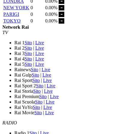
LONDRA
0
0.00%
NEW YORK
0
0.00%
PARIGI
0
0.00%
TOKYO
0
0.00%
Network Rai
TV
Rai 1
Sito
|
Live
Rai 2
Sito
|
Live
Rai 3
Sito
|
Live
Rai 4
Sito
|
Live
Rai 5
Sito
|
Live
Rainews
Sito
|
Live
Rai Gulp
Sito
|
Live
Rai Sport
Sito
|
Live
Rai Sport 2
Sito
|
Live
Rai Storia
Sito
|
Live
Rai Premium
Sito
|
Live
Rai Scuola
Sito
|
Live
Rai YoYo
Sito
|
Live
Rai Movie
Sito
|
Live
RADIO
Radio 1
Sito
|
Live