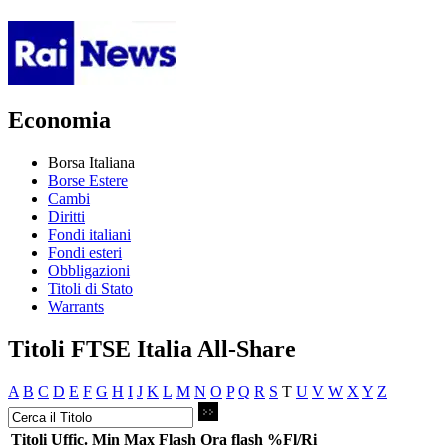
Economia
Borsa Italiana
Borse Estere
Cambi
Diritti
Fondi italiani
Fondi esteri
Obbligazioni
Titoli di Stato
Warrants
Titoli FTSE Italia All-Share
A
B
C
D
E
F
G
H
I
J
K
L
M
N
O
P
Q
R
S
T
U
V
W
X
Y
Z
Titoli
Uffic.
Min
Max
Flash
Ora flash
%Fl/Ri