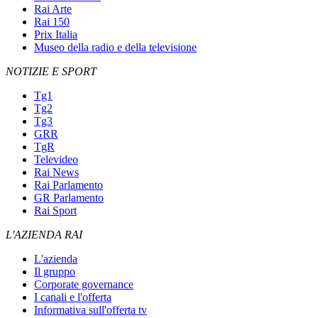
Rai Arte
Rai 150
Prix Italia
Museo della radio e della televisione
NOTIZIE E SPORT
Tg1
Tg2
Tg3
GRR
TgR
Televideo
Rai News
Rai Parlamento
GR Parlamento
Rai Sport
L'AZIENDA RAI
L'azienda
Il gruppo
Corporate governance
I canali e l'offerta
Informativa sull'offerta tv