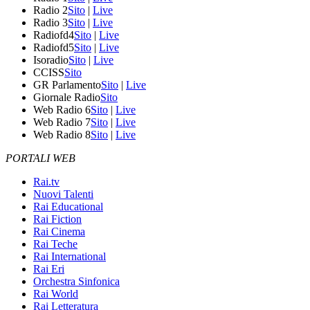
Radio 2
Sito
|
Live
Radio 3
Sito
|
Live
Radiofd4
Sito
|
Live
Radiofd5
Sito
|
Live
Isoradio
Sito
|
Live
CCISS
Sito
GR Parlamento
Sito
|
Live
Giornale Radio
Sito
Web Radio 6
Sito
|
Live
Web Radio 7
Sito
|
Live
Web Radio 8
Sito
|
Live
PORTALI WEB
Rai.tv
Nuovi Talenti
Rai Educational
Rai Fiction
Rai Cinema
Rai Teche
Rai International
Rai Eri
Orchestra Sinfonica
Rai World
Rai Letteratura