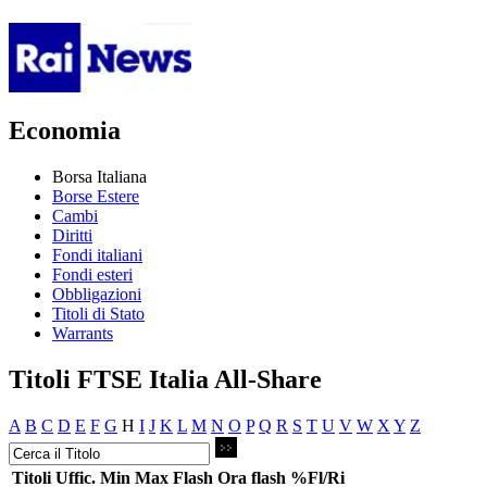
Economia
Borsa Italiana
Borse Estere
Cambi
Diritti
Fondi italiani
Fondi esteri
Obbligazioni
Titoli di Stato
Warrants
Titoli FTSE Italia All-Share
A
B
C
D
E
F
G
H
I
J
K
L
M
N
O
P
Q
R
S
T
U
V
W
X
Y
Z
Titoli
Uffic.
Min
Max
Flash
Ora flash
%Fl/Ri