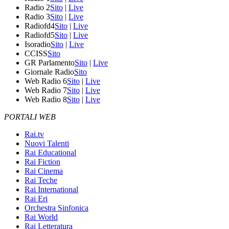
Radio 2
Sito
|
Live
Radio 3
Sito
|
Live
Radiofd4
Sito
|
Live
Radiofd5
Sito
|
Live
Isoradio
Sito
|
Live
CCISS
Sito
GR Parlamento
Sito
|
Live
Giornale Radio
Sito
Web Radio 6
Sito
|
Live
Web Radio 7
Sito
|
Live
Web Radio 8
Sito
|
Live
PORTALI WEB
Rai.tv
Nuovi Talenti
Rai Educational
Rai Fiction
Rai Cinema
Rai Teche
Rai International
Rai Eri
Orchestra Sinfonica
Rai World
Rai Letteratura