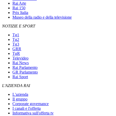
Rai Arte
Rai 150
Prix Italia
Museo della radio e della televisione
NOTIZIE E SPORT
Tg1
Tg2
Tg3
GRR
TgR
Televideo
Rai News
Rai Parlamento
GR Parlamento
Rai Sport
L'AZIENDA RAI
L'azienda
Il gruppo
Corporate governance
I canali e l'offerta
Informativa sull'offerta tv