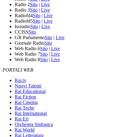
Radio 2
Sito
|
Live
Radio 3
Sito
|
Live
Radiofd4
Sito
|
Live
Radiofd5
Sito
|
Live
Isoradio
Sito
|
Live
CCISS
Sito
GR Parlamento
Sito
|
Live
Giornale Radio
Sito
Web Radio 6
Sito
|
Live
Web Radio 7
Sito
|
Live
Web Radio 8
Sito
|
Live
PORTALI WEB
Rai.tv
Nuovi Talenti
Rai Educational
Rai Fiction
Rai Cinema
Rai Teche
Rai International
Rai Eri
Orchestra Sinfonica
Rai World
Rai Letteratura