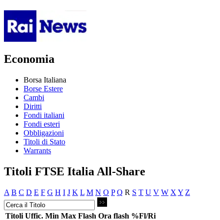
Economia
Borsa Italiana
Borse Estere
Cambi
Diritti
Fondi italiani
Fondi esteri
Obbligazioni
Titoli di Stato
Warrants
Titoli FTSE Italia All-Share
A
B
C
D
E
F
G
H
I
J
K
L
M
N
O
P
Q
R
S
T
U
V
W
X
Y
Z
Titoli
Uffic.
Min
Max
Flash
Ora flash
%Fl/Ri