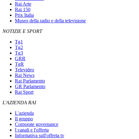
Rai Arte
Rai 150
Prix Italia
Museo della radio e della televisione
NOTIZIE E SPORT
Tg1
Tg2
Tg3
GRR
TgR
Televideo
Rai News
Rai Parlamento
GR Parlamento
Rai Sport
L'AZIENDA RAI
L'azienda
Il gruppo
Corporate governance
I canali e l'offerta
Informativa sull'offerta tv