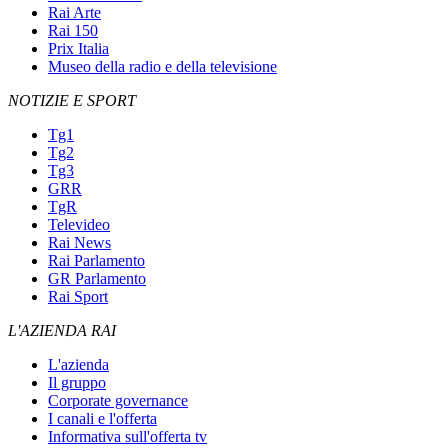
Rai Arte
Rai 150
Prix Italia
Museo della radio e della televisione
NOTIZIE E SPORT
Tg1
Tg2
Tg3
GRR
TgR
Televideo
Rai News
Rai Parlamento
GR Parlamento
Rai Sport
L'AZIENDA RAI
L'azienda
Il gruppo
Corporate governance
I canali e l'offerta
Informativa sull'offerta tv