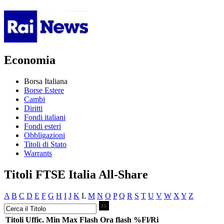
Economia
Borsa Italiana
Borse Estere
Cambi
Diritti
Fondi italiani
Fondi esteri
Obbligazioni
Titoli di Stato
Warrants
Titoli FTSE Italia All-Share
A
B
C
D
E
F
G
H
I
J
K
L
M
N
O
P
Q
R
S
T
U
V
W
X
Y
Z
Titoli
Uffic.
Min
Max
Flash
Ora flash
%Fl/Ri