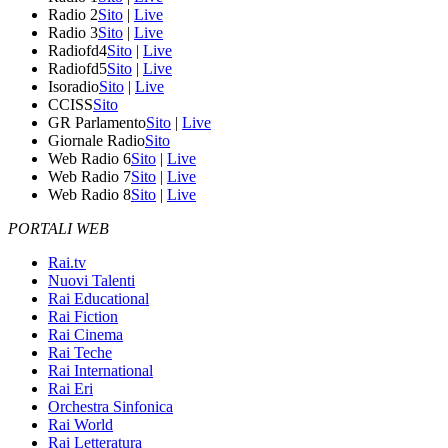
Radio 2
Sito
|
Live
Radio 3
Sito
|
Live
Radiofd4
Sito
|
Live
Radiofd5
Sito
|
Live
Isoradio
Sito
|
Live
CCISS
Sito
GR Parlamento
Sito
|
Live
Giornale Radio
Sito
Web Radio 6
Sito
|
Live
Web Radio 7
Sito
|
Live
Web Radio 8
Sito
|
Live
PORTALI WEB
Rai.tv
Nuovi Talenti
Rai Educational
Rai Fiction
Rai Cinema
Rai Teche
Rai International
Rai Eri
Orchestra Sinfonica
Rai World
Rai Letteratura