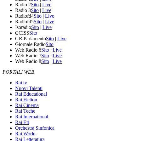
Radio 2
Sito
|
Live
Radio 3
Sito
|
Live
Radiofd4
Sito
|
Live
Radiofd5
Sito
|
Live
Isoradio
Sito
|
Live
CCISS
Sito
GR Parlamento
Sito
|
Live
Giornale Radio
Sito
Web Radio 6
Sito
|
Live
Web Radio 7
Sito
|
Live
Web Radio 8
Sito
|
Live
PORTALI WEB
Rai.tv
Nuovi Talenti
Rai Educational
Rai Fiction
Rai Cinema
Rai Teche
Rai International
Rai Eri
Orchestra Sinfonica
Rai World
Rai Letteratura