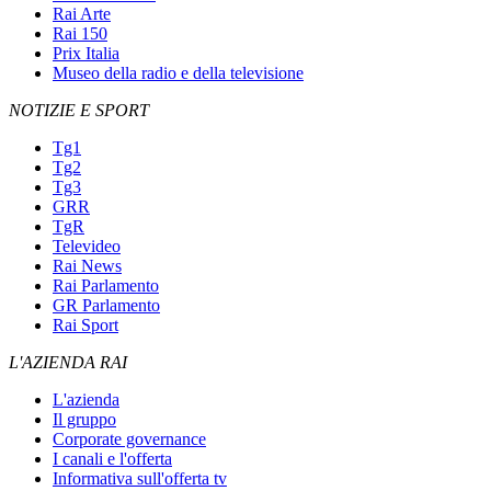
Rai Arte
Rai 150
Prix Italia
Museo della radio e della televisione
NOTIZIE E SPORT
Tg1
Tg2
Tg3
GRR
TgR
Televideo
Rai News
Rai Parlamento
GR Parlamento
Rai Sport
L'AZIENDA RAI
L'azienda
Il gruppo
Corporate governance
I canali e l'offerta
Informativa sull'offerta tv