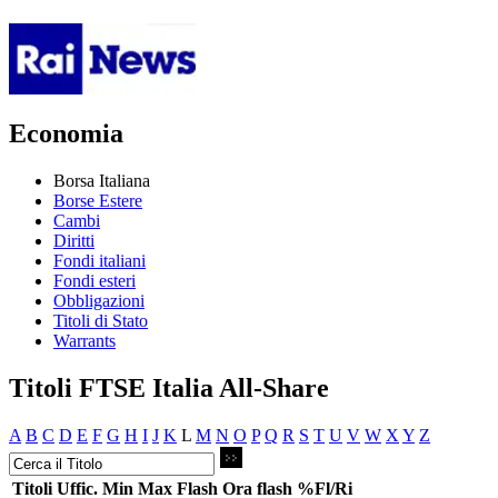
Economia
Borsa Italiana
Borse Estere
Cambi
Diritti
Fondi italiani
Fondi esteri
Obbligazioni
Titoli di Stato
Warrants
Titoli FTSE Italia All-Share
A
B
C
D
E
F
G
H
I
J
K
L
M
N
O
P
Q
R
S
T
U
V
W
X
Y
Z
Titoli
Uffic.
Min
Max
Flash
Ora flash
%Fl/Ri