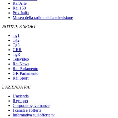
Rai Arte
Rai 150
Prix Italia
Museo della radio e della televisione
NOTIZIE E SPORT
Tg1
Tg2
Tg3
GRR
TgR
Televideo
Rai News
Rai Parlamento
GR Parlamento
Rai Sport
L'AZIENDA RAI
L'azienda
Il gruppo
Corporate governance
I canali e l'offerta
Informativa sull'offerta tv