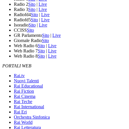
Radio 2
Sito
|
Live
Radio 3
Sito
|
Live
Radiofd4
Sito
|
Live
Radiofd5
Sito
|
Live
Isoradio
Sito
|
Live
CCISS
Sito
GR Parlamento
Sito
|
Live
Giornale Radio
Sito
Web Radio 6
Sito
|
Live
Web Radio 7
Sito
|
Live
Web Radio 8
Sito
|
Live
PORTALI WEB
Rai.tv
Nuovi Talenti
Rai Educational
Rai Fiction
Rai Cinema
Rai Teche
Rai International
Rai Eri
Orchestra Sinfonica
Rai World
Rai Letteratura