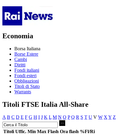
Economia
Borsa Italiana
Borse Estere
Cambi
Diritti
Fondi italiani
Fondi esteri
Obbligazioni
Titoli di Stato
Warrants
Titoli FTSE Italia All-Share
A
B
C
D
E
F
G
H
I
J
K
L
M
N
O
P
Q
R
S
T
U
V
W
X
Y
Z
Titoli
Uffic.
Min
Max
Flash
Ora flash
%Fl/Ri