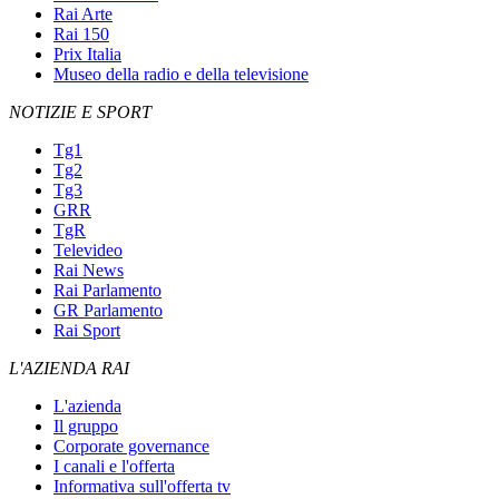
Rai Arte
Rai 150
Prix Italia
Museo della radio e della televisione
NOTIZIE E SPORT
Tg1
Tg2
Tg3
GRR
TgR
Televideo
Rai News
Rai Parlamento
GR Parlamento
Rai Sport
L'AZIENDA RAI
L'azienda
Il gruppo
Corporate governance
I canali e l'offerta
Informativa sull'offerta tv