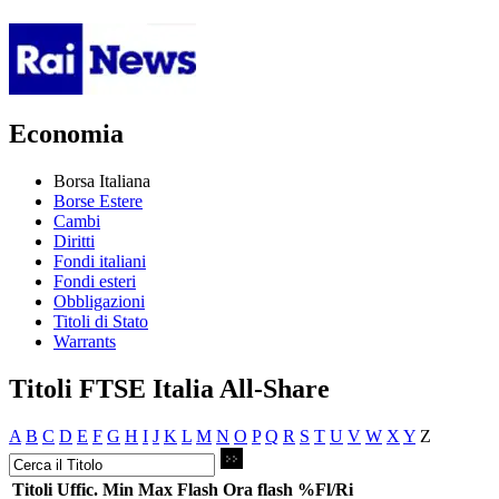
Economia
Borsa Italiana
Borse Estere
Cambi
Diritti
Fondi italiani
Fondi esteri
Obbligazioni
Titoli di Stato
Warrants
Titoli FTSE Italia All-Share
A
B
C
D
E
F
G
H
I
J
K
L
M
N
O
P
Q
R
S
T
U
V
W
X
Y
Z
Titoli
Uffic.
Min
Max
Flash
Ora flash
%Fl/Ri