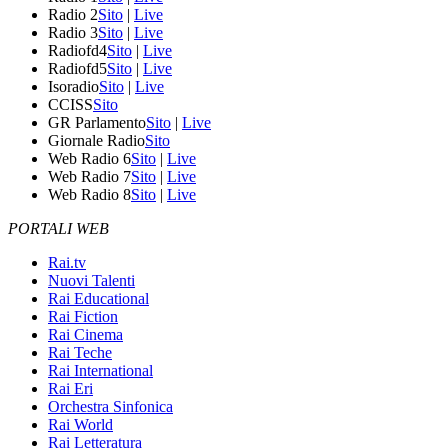
Radio 2
Sito
|
Live
Radio 3
Sito
|
Live
Radiofd4
Sito
|
Live
Radiofd5
Sito
|
Live
Isoradio
Sito
|
Live
CCISS
Sito
GR Parlamento
Sito
|
Live
Giornale Radio
Sito
Web Radio 6
Sito
|
Live
Web Radio 7
Sito
|
Live
Web Radio 8
Sito
|
Live
PORTALI WEB
Rai.tv
Nuovi Talenti
Rai Educational
Rai Fiction
Rai Cinema
Rai Teche
Rai International
Rai Eri
Orchestra Sinfonica
Rai World
Rai Letteratura