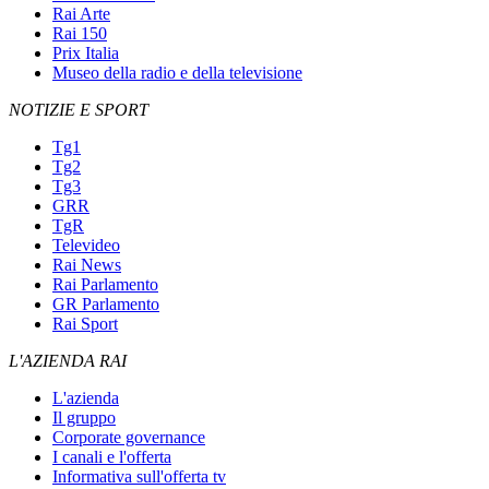
Rai Arte
Rai 150
Prix Italia
Museo della radio e della televisione
NOTIZIE E SPORT
Tg1
Tg2
Tg3
GRR
TgR
Televideo
Rai News
Rai Parlamento
GR Parlamento
Rai Sport
L'AZIENDA RAI
L'azienda
Il gruppo
Corporate governance
I canali e l'offerta
Informativa sull'offerta tv