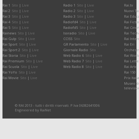
Rai 1
Sito
|
Live
Radio 1
Sito
|
Live
Rai.tv
Rai 2
Sito
|
Live
Radio 2
Sito
|
Live
Nuovi Ta
Rai 3
Sito
|
Live
Radio 3
Sito
|
Live
Rai Educ
Rai 4
Sito
|
Live
Radiofd4
Sito
|
Live
Rai Ficti
Rai 5
Sito
|
Live
Radiofd5
Sito
|
Live
Rai Cine
Rainews
Sito
|
Live
Isoradio
Sito
|
Live
Rai Tech
Rai Gulp
Sito
|
Live
CCISS
Sito
Rai Inter
Rai Sport
Sito
|
Live
GR Parlamento
Sito
|
Live
Rai Eri
Rai Sport 2
Sito
|
Live
Giornale Radio
Sito
Orchestr
Rai Storia
Sito
|
Live
Web Radio 6
Sito
|
Live
Rai Worl
Rai Premium
Sito
|
Live
Web Radio 7
Sito
|
Live
Rai Lette
Rai Scuola
Sito
|
Live
Web Radio 8
Sito
|
Live
Rai Arte
Rai YoYo
Sito
|
Live
Rai 150
Rai Movie
Sito
|
Live
Prix Itali
Museo de
televisi
© RAI 2013 - tutti i diritti riservati. P.Iva 06382641006
Engineered by RaiNet