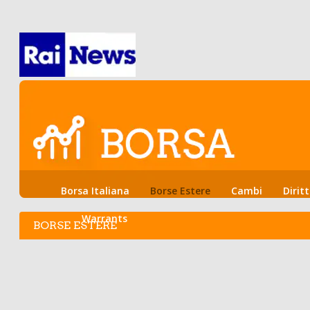
Borsa Italiana
Borse Estere
Cambi
Diritt
Warrants
BORSE ESTERE