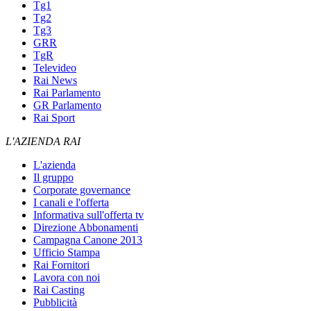
Tg1
Tg2
Tg3
GRR
TgR
Televideo
Rai News
Rai Parlamento
GR Parlamento
Rai Sport
L'AZIENDA RAI
L'azienda
Il gruppo
Corporate governance
I canali e l'offerta
Informativa sull'offerta tv
Direzione Abbonamenti
Campagna Canone 2013
Ufficio Stampa
Rai Fornitori
Lavora con noi
Rai Casting
Pubblicità