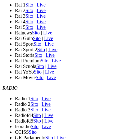
Rai 1
Sito
|
Live
Rai 2
Sito
|
Live
Rai 3
Sito
|
Live
Rai 4
Sito
|
Live
Rai 5
Sito
|
Live
Rainews
Sito
|
Live
Rai Gulp
Sito
|
Live
Rai Sport
Sito
|
Live
Rai Sport 2
Sito
|
Live
Rai Storia
Sito
|
Live
Rai Premium
Sito
|
Live
Rai Scuola
Sito
|
Live
Rai YoYo
Sito
|
Live
Rai Movie
Sito
|
Live
RADIO
Radio 1
Sito
|
Live
Radio 2
Sito
|
Live
Radio 3
Sito
|
Live
Radiofd4
Sito
|
Live
Radiofd5
Sito
|
Live
Isoradio
Sito
|
Live
CCISS
Sito
GR Parlamento
Sito
|
Live