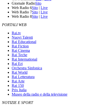
Giornale Radio
Sito
Web Radio 6
Sito
|
Live
Web Radio 7
Sito
|
Live
Web Radio 8
Sito
|
Live
PORTALI WEB
Rai.tv
Nuovi Talenti
Rai Educational
Rai Fiction
Rai Cinema
Rai Teche
Rai International
Rai Eri
Orchestra Sinfonica
Rai World
Rai Letteratura
Rai Arte
Rai 150
Prix Italia
Museo della radio e della televisione
NOTIZIE E SPORT