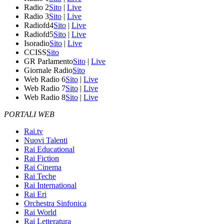
Radio 2
Sito
|
Live
Radio 3
Sito
|
Live
Radiofd4
Sito
|
Live
Radiofd5
Sito
|
Live
Isoradio
Sito
|
Live
CCISS
Sito
GR Parlamento
Sito
|
Live
Giornale Radio
Sito
Web Radio 6
Sito
|
Live
Web Radio 7
Sito
|
Live
Web Radio 8
Sito
|
Live
PORTALI WEB
Rai.tv
Nuovi Talenti
Rai Educational
Rai Fiction
Rai Cinema
Rai Teche
Rai International
Rai Eri
Orchestra Sinfonica
Rai World
Rai Letteratura