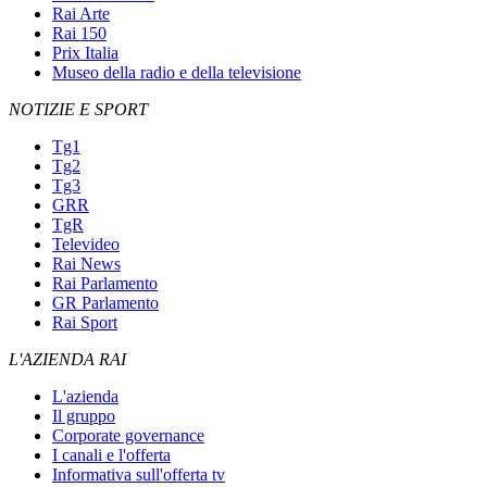
Rai Arte
Rai 150
Prix Italia
Museo della radio e della televisione
NOTIZIE E SPORT
Tg1
Tg2
Tg3
GRR
TgR
Televideo
Rai News
Rai Parlamento
GR Parlamento
Rai Sport
L'AZIENDA RAI
L'azienda
Il gruppo
Corporate governance
I canali e l'offerta
Informativa sull'offerta tv