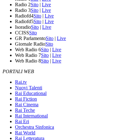
Radio 2
Sito
|
Live
Radio 3
Sito
|
Live
Radiofd4
Sito
|
Live
Radiofd5
Sito
|
Live
Isoradio
Sito
|
Live
CCISS
Sito
GR Parlamento
Sito
|
Live
Giornale Radio
Sito
Web Radio 6
Sito
|
Live
Web Radio 7
Sito
|
Live
Web Radio 8
Sito
|
Live
PORTALI WEB
Rai.tv
Nuovi Talenti
Rai Educational
Rai Fiction
Rai Cinema
Rai Teche
Rai International
Rai Eri
Orchestra Sinfonica
Rai World
Rai Letteratura