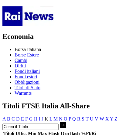
Economia
Borsa Italiana
Borse Estere
Cambi
Diritti
Fondi italiani
Fondi esteri
Obbligazioni
Titoli di Stato
Warrants
Titoli FTSE Italia All-Share
A
B
C
D
E
F
G
H
I
J
K
L
M
N
O
P
Q
R
S
T
U
V
W
X
Y
Z
Titoli
Uffic.
Min
Max
Flash
Ora flash
%Fl/Ri