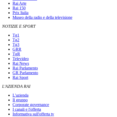
Rai Arte
Rai 150
Prix Italia
Museo della radio e della televisione
NOTIZIE E SPORT
Tg1
Tg2
Tg3
GRR
TgR
Televideo
Rai News
Rai Parlamento
GR Parlamento
Rai Sport
L'AZIENDA RAI
L'azienda
Il gruppo
Corporate governance
I canali e l'offerta
Informativa sull'offerta tv