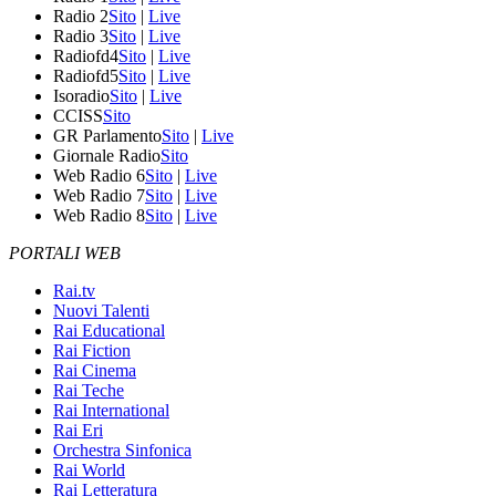
Radio 2
Sito
|
Live
Radio 3
Sito
|
Live
Radiofd4
Sito
|
Live
Radiofd5
Sito
|
Live
Isoradio
Sito
|
Live
CCISS
Sito
GR Parlamento
Sito
|
Live
Giornale Radio
Sito
Web Radio 6
Sito
|
Live
Web Radio 7
Sito
|
Live
Web Radio 8
Sito
|
Live
PORTALI WEB
Rai.tv
Nuovi Talenti
Rai Educational
Rai Fiction
Rai Cinema
Rai Teche
Rai International
Rai Eri
Orchestra Sinfonica
Rai World
Rai Letteratura