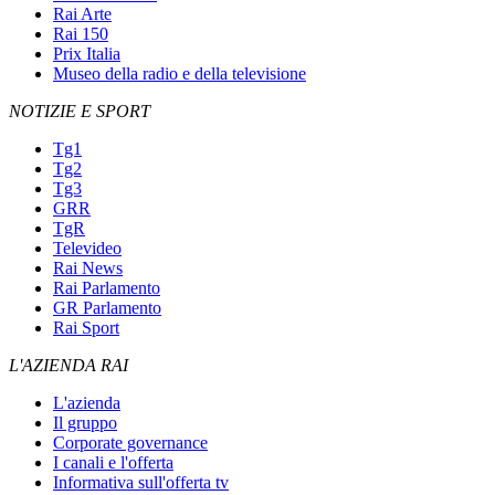
Rai Arte
Rai 150
Prix Italia
Museo della radio e della televisione
NOTIZIE E SPORT
Tg1
Tg2
Tg3
GRR
TgR
Televideo
Rai News
Rai Parlamento
GR Parlamento
Rai Sport
L'AZIENDA RAI
L'azienda
Il gruppo
Corporate governance
I canali e l'offerta
Informativa sull'offerta tv