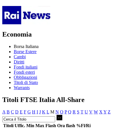
Economia
Borsa Italiana
Borse Estere
Cambi
Diritti
Fondi italiani
Fondi esteri
Obbligazioni
Titoli di Stato
Warrants
Titoli FTSE Italia All-Share
A
B
C
D
E
F
G
H
I
J
K
L
M
N
O
P
Q
R
S
T
U
V
W
X
Y
Z
Titoli
Uffic.
Min
Max
Flash
Ora flash
%Fl/Ri