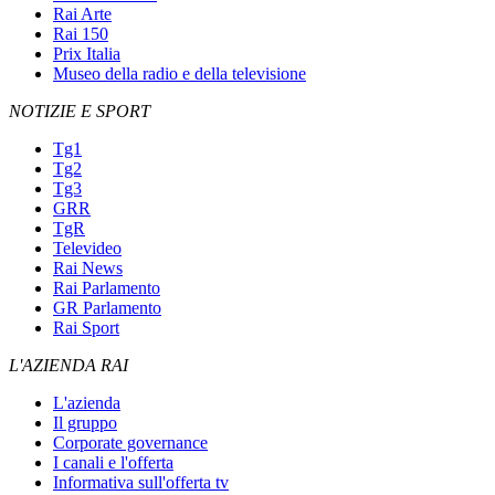
Rai Arte
Rai 150
Prix Italia
Museo della radio e della televisione
NOTIZIE E SPORT
Tg1
Tg2
Tg3
GRR
TgR
Televideo
Rai News
Rai Parlamento
GR Parlamento
Rai Sport
L'AZIENDA RAI
L'azienda
Il gruppo
Corporate governance
I canali e l'offerta
Informativa sull'offerta tv