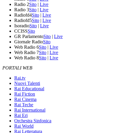
Radio 2
Sito
|
Live
Radio 3
Sito
|
Live
Radiofd4
Sito
|
Live
Radiofd5
Sito
|
Live
Isoradio
Sito
|
Live
CCISS
Sito
GR Parlamento
Sito
|
Live
Giornale Radio
Sito
Web Radio 6
Sito
|
Live
Web Radio 7
Sito
|
Live
Web Radio 8
Sito
|
Live
PORTALI WEB
Rai.tv
Nuovi Talenti
Rai Educational
Rai Fiction
Rai Cinema
Rai Teche
Rai International
Rai Eri
Orchestra Sinfonica
Rai World
Rai Letteratura