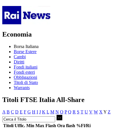
Economia
Borsa Italiana
Borse Estere
Cambi
Diritti
Fondi italiani
Fondi esteri
Obbligazioni
Titoli di Stato
Warrants
Titoli FTSE Italia All-Share
A
B
C
D
E
F
G
H
I
J
K
L
M
N
O
P
Q
R
S
T
U
V
W
X
Y
Z
Titoli
Uffic.
Min
Max
Flash
Ora flash
%Fl/Ri