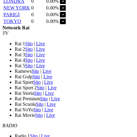
LONDRA
0
0.00%
NEW YORK
0
0.00%
PARIGI
0
0.00%
TOKYO
0
0.00%
Network Rai
TV
Rai 1
Sito
|
Live
Rai 2
Sito
|
Live
Rai 3
Sito
|
Live
Rai 4
Sito
|
Live
Rai 5
Sito
|
Live
Rainews
Sito
|
Live
Rai Gulp
Sito
|
Live
Rai Sport
Sito
|
Live
Rai Sport 2
Sito
|
Live
Rai Storia
Sito
|
Live
Rai Premium
Sito
|
Live
Rai Scuola
Sito
|
Live
Rai YoYo
Sito
|
Live
Rai Movie
Sito
|
Live
RADIO
Radio 1
Sito
|
Live