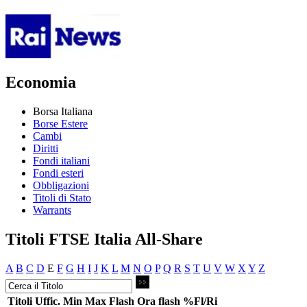
Economia
Borsa Italiana
Borse Estere
Cambi
Diritti
Fondi italiani
Fondi esteri
Obbligazioni
Titoli di Stato
Warrants
Titoli FTSE Italia All-Share
A
B
C
D
E
F
G
H
I
J
K
L
M
N
O
P
Q
R
S
T
U
V
W
X
Y
Z
Titoli
Uffic.
Min
Max
Flash
Ora flash
%Fl/Ri