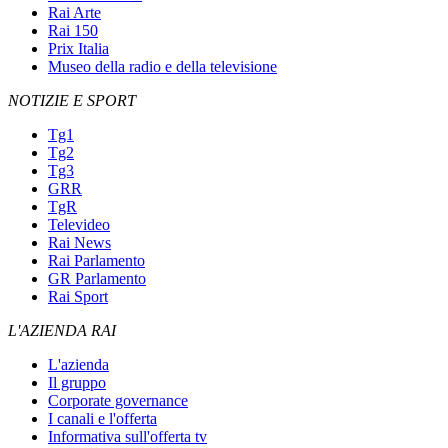
Rai Arte
Rai 150
Prix Italia
Museo della radio e della televisione
NOTIZIE E SPORT
Tg1
Tg2
Tg3
GRR
TgR
Televideo
Rai News
Rai Parlamento
GR Parlamento
Rai Sport
L'AZIENDA RAI
L'azienda
Il gruppo
Corporate governance
I canali e l'offerta
Informativa sull'offerta tv