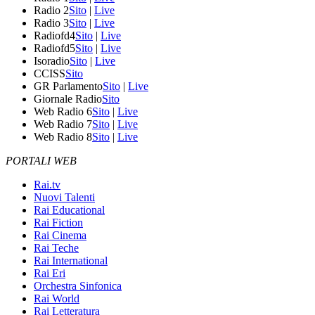
Radio 2
Sito
|
Live
Radio 3
Sito
|
Live
Radiofd4
Sito
|
Live
Radiofd5
Sito
|
Live
Isoradio
Sito
|
Live
CCISS
Sito
GR Parlamento
Sito
|
Live
Giornale Radio
Sito
Web Radio 6
Sito
|
Live
Web Radio 7
Sito
|
Live
Web Radio 8
Sito
|
Live
PORTALI WEB
Rai.tv
Nuovi Talenti
Rai Educational
Rai Fiction
Rai Cinema
Rai Teche
Rai International
Rai Eri
Orchestra Sinfonica
Rai World
Rai Letteratura