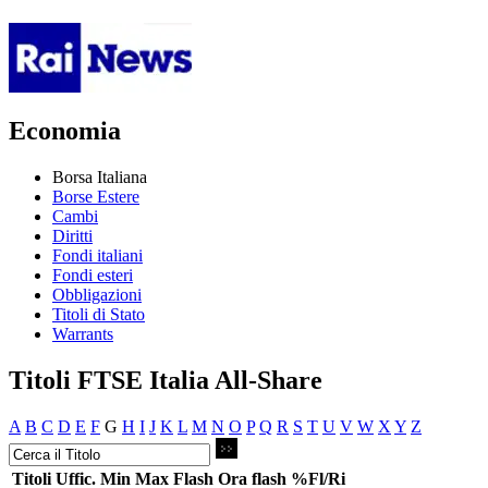
Economia
Borsa Italiana
Borse Estere
Cambi
Diritti
Fondi italiani
Fondi esteri
Obbligazioni
Titoli di Stato
Warrants
Titoli FTSE Italia All-Share
A
B
C
D
E
F
G
H
I
J
K
L
M
N
O
P
Q
R
S
T
U
V
W
X
Y
Z
Titoli
Uffic.
Min
Max
Flash
Ora flash
%Fl/Ri