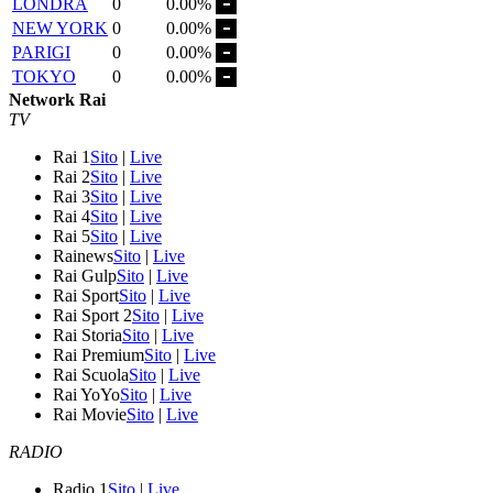
LONDRA
0
0.00%
NEW YORK
0
0.00%
PARIGI
0
0.00%
TOKYO
0
0.00%
Network Rai
TV
Rai 1
Sito
|
Live
Rai 2
Sito
|
Live
Rai 3
Sito
|
Live
Rai 4
Sito
|
Live
Rai 5
Sito
|
Live
Rainews
Sito
|
Live
Rai Gulp
Sito
|
Live
Rai Sport
Sito
|
Live
Rai Sport 2
Sito
|
Live
Rai Storia
Sito
|
Live
Rai Premium
Sito
|
Live
Rai Scuola
Sito
|
Live
Rai YoYo
Sito
|
Live
Rai Movie
Sito
|
Live
RADIO
Radio 1
Sito
|
Live