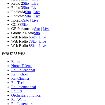
Radio 2
Sito
|
Live
Radio 3
Sito
|
Live
Radiofd4
Sito
|
Live
Radiofd5
Sito
|
Live
Isoradio
Sito
|
Live
CCISS
Sito
GR Parlamento
Sito
|
Live
Giornale Radio
Sito
Web Radio 6
Sito
|
Live
Web Radio 7
Sito
|
Live
Web Radio 8
Sito
|
Live
PORTALI WEB
Rai.tv
Nuovi Talenti
Rai Educational
Rai Fiction
Rai Cinema
Rai Teche
Rai International
Rai Eri
Orchestra Sinfonica
Rai World
Rai Letteratura