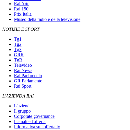
Rai Arte
Rai 150
Prix Italia
Museo della radio e della televisione
NOTIZIE E SPORT
Tg1
Tg2
Tg3
GRR
TgR
Televideo
Rai News
Rai Parlamento
GR Parlamento
Rai Sport
L'AZIENDA RAI
L'azienda
Il gruppo
Corporate governance
I canali e l'offerta
Informativa sull'offerta tv