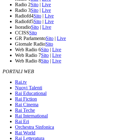
Radio 2
Sito
|
Live
Radio 3
Sito
|
Live
Radiofd4
Sito
|
Live
Radiofd5
Sito
|
Live
Isoradio
Sito
|
Live
CCISS
Sito
GR Parlamento
Sito
|
Live
Giornale Radio
Sito
Web Radio 6
Sito
|
Live
Web Radio 7
Sito
|
Live
Web Radio 8
Sito
|
Live
PORTALI WEB
Rai.tv
Nuovi Talenti
Rai Educational
Rai Fiction
Rai Cinema
Rai Teche
Rai International
Rai Eri
Orchestra Sinfonica
Rai World
Rai Letteratura