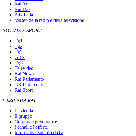
Rai Arte
Rai 150
Prix Italia
Museo della radio e della televisione
NOTIZIE E SPORT
Tg1
Tg2
Tg3
GRR
TgR
Televideo
Rai News
Rai Parlamento
GR Parlamento
Rai Sport
L'AZIENDA RAI
L'azienda
Il gruppo
Corporate governance
I canali e l'offerta
Informativa sull'offerta tv