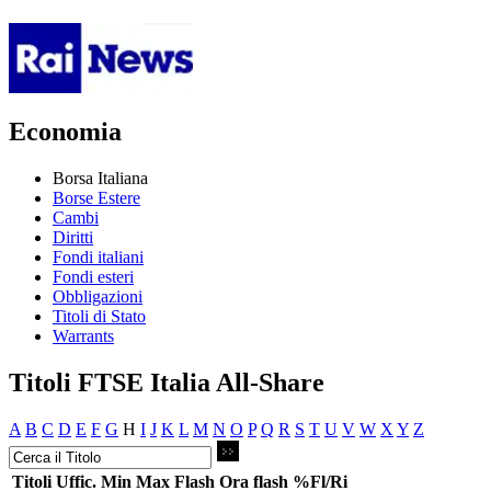
Economia
Borsa Italiana
Borse Estere
Cambi
Diritti
Fondi italiani
Fondi esteri
Obbligazioni
Titoli di Stato
Warrants
Titoli FTSE Italia All-Share
A
B
C
D
E
F
G
H
I
J
K
L
M
N
O
P
Q
R
S
T
U
V
W
X
Y
Z
Titoli
Uffic.
Min
Max
Flash
Ora flash
%Fl/Ri