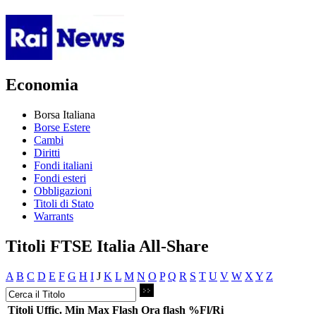
Economia
Borsa Italiana
Borse Estere
Cambi
Diritti
Fondi italiani
Fondi esteri
Obbligazioni
Titoli di Stato
Warrants
Titoli FTSE Italia All-Share
A
B
C
D
E
F
G
H
I
J
K
L
M
N
O
P
Q
R
S
T
U
V
W
X
Y
Z
Titoli
Uffic.
Min
Max
Flash
Ora flash
%Fl/Ri