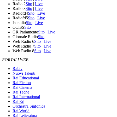
Radio 2
Sito
|
Live
Radio 3
Sito
|
Live
Radiofd4
Sito
|
Live
Radiofd5
Sito
|
Live
Isoradio
Sito
|
Live
CCISS
Sito
GR Parlamento
Sito
|
Live
Giornale Radio
Sito
Web Radio 6
Sito
|
Live
Web Radio 7
Sito
|
Live
Web Radio 8
Sito
|
Live
PORTALI WEB
Rai.tv
Nuovi Talenti
Rai Educational
Rai Fiction
Rai Cinema
Rai Teche
Rai International
Rai Eri
Orchestra Sinfonica
Rai World
Rai Letteratura