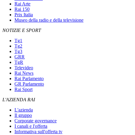
Rai Arte
Rai 150
Prix Italia
Museo della radio e della televisione
NOTIZIE E SPORT
Tg1
Tg2
Tg3
GRR
TgR
Televideo
Rai News
Rai Parlamento
GR Parlamento
Rai Sport
L'AZIENDA RAI
L'azienda
Il gruppo
Corporate governance
I canali e l'offerta
Informativa sull'offerta tv