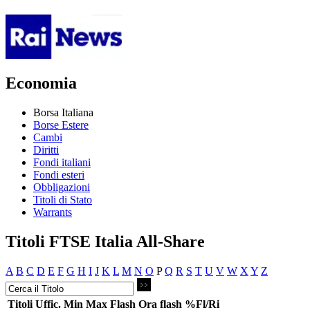
Economia
Borsa Italiana
Borse Estere
Cambi
Diritti
Fondi italiani
Fondi esteri
Obbligazioni
Titoli di Stato
Warrants
Titoli FTSE Italia All-Share
A
B
C
D
E
F
G
H
I
J
K
L
M
N
O
P
Q
R
S
T
U
V
W
X
Y
Z
Titoli
Uffic.
Min
Max
Flash
Ora flash
%Fl/Ri