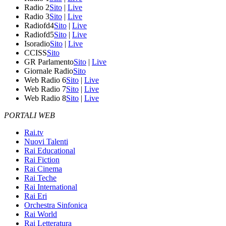
Radio 2
Sito
|
Live
Radio 3
Sito
|
Live
Radiofd4
Sito
|
Live
Radiofd5
Sito
|
Live
Isoradio
Sito
|
Live
CCISS
Sito
GR Parlamento
Sito
|
Live
Giornale Radio
Sito
Web Radio 6
Sito
|
Live
Web Radio 7
Sito
|
Live
Web Radio 8
Sito
|
Live
PORTALI WEB
Rai.tv
Nuovi Talenti
Rai Educational
Rai Fiction
Rai Cinema
Rai Teche
Rai International
Rai Eri
Orchestra Sinfonica
Rai World
Rai Letteratura