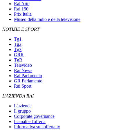
Rai Arte
Rai 150
Prix Italia
Museo della radio e della televisione
NOTIZIE E SPORT
Tg1
Tg2
Tg3
GRR
TgR
Televideo
Rai News
Rai Parlamento
GR Parlamento
Rai Sport
L'AZIENDA RAI
L'azienda
Il gruppo
Corporate governance
I canali e l'offerta
Informativa sull'offerta tv