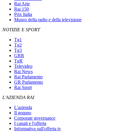
Rai Arte
Rai 150
Prix Italia
Museo della radio e della televisione
NOTIZIE E SPORT
Tg1
Tg2
Tg3
GRR
TgR
Televideo
Rai News
Rai Parlamento
GR Parlamento
Rai Sport
L'AZIENDA RAI
L'azienda
Il gruppo
Corporate governance
I canali e l'offerta
Informativa sull'offerta tv