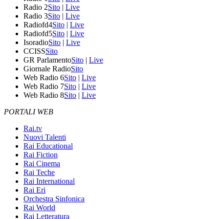
Radio 2
Sito
|
Live
Radio 3
Sito
|
Live
Radiofd4
Sito
|
Live
Radiofd5
Sito
|
Live
Isoradio
Sito
|
Live
CCISS
Sito
GR Parlamento
Sito
|
Live
Giornale Radio
Sito
Web Radio 6
Sito
|
Live
Web Radio 7
Sito
|
Live
Web Radio 8
Sito
|
Live
PORTALI WEB
Rai.tv
Nuovi Talenti
Rai Educational
Rai Fiction
Rai Cinema
Rai Teche
Rai International
Rai Eri
Orchestra Sinfonica
Rai World
Rai Letteratura