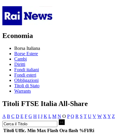
Economia
Borsa Italiana
Borse Estere
Cambi
Diritti
Fondi italiani
Fondi esteri
Obbligazioni
Titoli di Stato
Warrants
Titoli FTSE Italia All-Share
A
B
C
D
E
F
G
H
I
J
K
L
M
N
O
P
Q
R
S
T
U
V
W
X
Y
Z
Titoli
Uffic.
Min
Max
Flash
Ora flash
%Fl/Ri