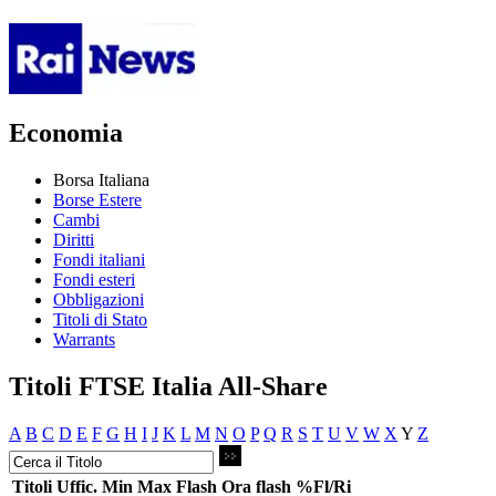
Economia
Borsa Italiana
Borse Estere
Cambi
Diritti
Fondi italiani
Fondi esteri
Obbligazioni
Titoli di Stato
Warrants
Titoli FTSE Italia All-Share
A
B
C
D
E
F
G
H
I
J
K
L
M
N
O
P
Q
R
S
T
U
V
W
X
Y
Z
Titoli
Uffic.
Min
Max
Flash
Ora flash
%Fl/Ri