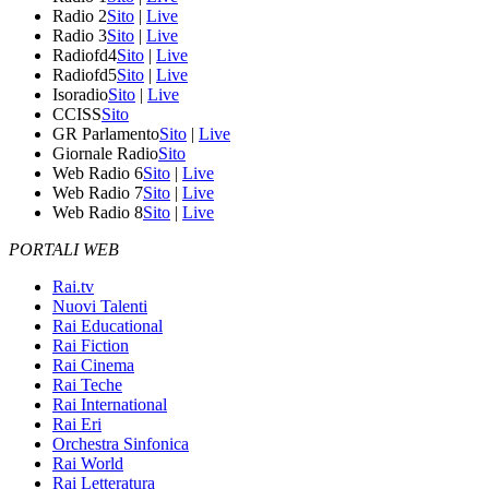
Radio 2
Sito
|
Live
Radio 3
Sito
|
Live
Radiofd4
Sito
|
Live
Radiofd5
Sito
|
Live
Isoradio
Sito
|
Live
CCISS
Sito
GR Parlamento
Sito
|
Live
Giornale Radio
Sito
Web Radio 6
Sito
|
Live
Web Radio 7
Sito
|
Live
Web Radio 8
Sito
|
Live
PORTALI WEB
Rai.tv
Nuovi Talenti
Rai Educational
Rai Fiction
Rai Cinema
Rai Teche
Rai International
Rai Eri
Orchestra Sinfonica
Rai World
Rai Letteratura