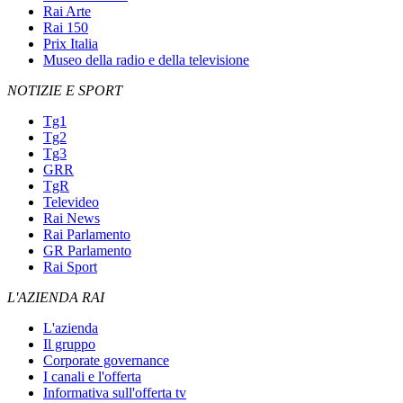
Rai Arte
Rai 150
Prix Italia
Museo della radio e della televisione
NOTIZIE E SPORT
Tg1
Tg2
Tg3
GRR
TgR
Televideo
Rai News
Rai Parlamento
GR Parlamento
Rai Sport
L'AZIENDA RAI
L'azienda
Il gruppo
Corporate governance
I canali e l'offerta
Informativa sull'offerta tv