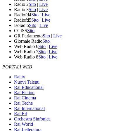
Radio 2
Sito
|
Live
Radio 3
Sito
|
Live
Radiofd4
Sito
|
Live
Radiofd5
Sito
|
Live
Isoradio
Sito
|
Live
CCISS
Sito
GR Parlamento
Sito
|
Live
Giornale Radio
Sito
Web Radio 6
Sito
|
Live
Web Radio 7
Sito
|
Live
Web Radio 8
Sito
|
Live
PORTALI WEB
Rai.tv
Nuovi Talenti
Rai Educational
Rai Fiction
Rai Cinema
Rai Teche
Rai International
Rai Eri
Orchestra Sinfonica
Rai World
Rai Letteratura