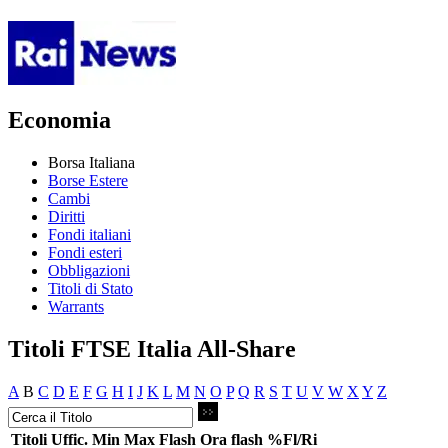
Economia
Borsa Italiana
Borse Estere
Cambi
Diritti
Fondi italiani
Fondi esteri
Obbligazioni
Titoli di Stato
Warrants
Titoli FTSE Italia All-Share
A
B
C
D
E
F
G
H
I
J
K
L
M
N
O
P
Q
R
S
T
U
V
W
X
Y
Z
Titoli
Uffic.
Min
Max
Flash
Ora flash
%Fl/Ri