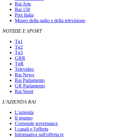
Rai Arte
Rai 150
Prix Italia
Museo della radio e della televisione
NOTIZIE E SPORT
Tg1
Tg2
Tg3
GRR
TgR
Televideo
Rai News
Rai Parlamento
GR Parlamento
Rai Sport
L'AZIENDA RAI
L'azienda
Il gruppo
Corporate governance
I canali e l'offerta
Informativa sull'offerta tv