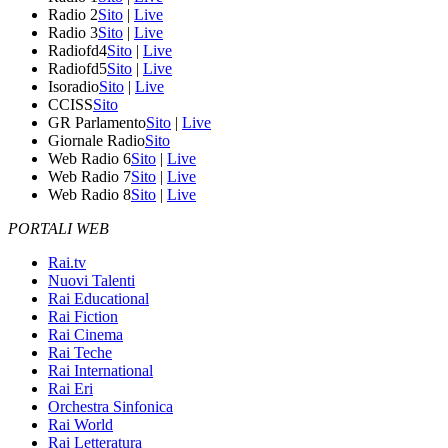
Radio 2
Sito
|
Live
Radio 3
Sito
|
Live
Radiofd4
Sito
|
Live
Radiofd5
Sito
|
Live
Isoradio
Sito
|
Live
CCISS
Sito
GR Parlamento
Sito
|
Live
Giornale Radio
Sito
Web Radio 6
Sito
|
Live
Web Radio 7
Sito
|
Live
Web Radio 8
Sito
|
Live
PORTALI WEB
Rai.tv
Nuovi Talenti
Rai Educational
Rai Fiction
Rai Cinema
Rai Teche
Rai International
Rai Eri
Orchestra Sinfonica
Rai World
Rai Letteratura