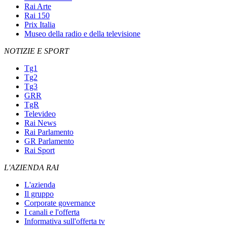
Rai Arte
Rai 150
Prix Italia
Museo della radio e della televisione
NOTIZIE E SPORT
Tg1
Tg2
Tg3
GRR
TgR
Televideo
Rai News
Rai Parlamento
GR Parlamento
Rai Sport
L'AZIENDA RAI
L'azienda
Il gruppo
Corporate governance
I canali e l'offerta
Informativa sull'offerta tv