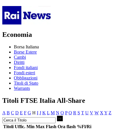
Economia
Borsa Italiana
Borse Estere
Cambi
Diritti
Fondi italiani
Fondi esteri
Obbligazioni
Titoli di Stato
Warrants
Titoli FTSE Italia All-Share
A
B
C
D
E
F
G
H
I
J
K
L
M
N
O
P
Q
R
S
T
U
V
W
X
Y
Z
Titoli
Uffic.
Min
Max
Flash
Ora flash
%Fl/Ri