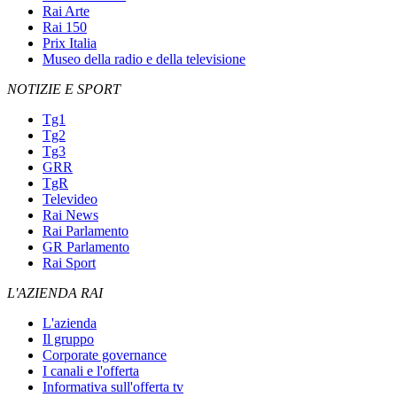
Rai Arte
Rai 150
Prix Italia
Museo della radio e della televisione
NOTIZIE E SPORT
Tg1
Tg2
Tg3
GRR
TgR
Televideo
Rai News
Rai Parlamento
GR Parlamento
Rai Sport
L'AZIENDA RAI
L'azienda
Il gruppo
Corporate governance
I canali e l'offerta
Informativa sull'offerta tv