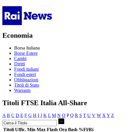
Economia
Borsa Italiana
Borse Estere
Cambi
Diritti
Fondi italiani
Fondi esteri
Obbligazioni
Titoli di Stato
Warrants
Titoli FTSE Italia All-Share
A
B
C
D
E
F
G
H
I
J
K
L
M
N
O
P
Q
R
S
T
U
V
W
X
Y
Z
Titoli
Uffic.
Min
Max
Flash
Ora flash
%Fl/Ri