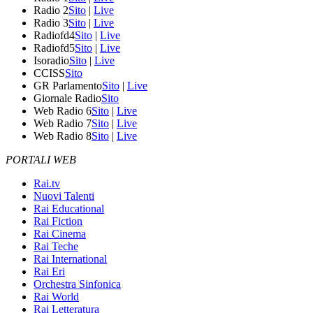
Radio 2
Sito
|
Live
Radio 3
Sito
|
Live
Radiofd4
Sito
|
Live
Radiofd5
Sito
|
Live
Isoradio
Sito
|
Live
CCISS
Sito
GR Parlamento
Sito
|
Live
Giornale Radio
Sito
Web Radio 6
Sito
|
Live
Web Radio 7
Sito
|
Live
Web Radio 8
Sito
|
Live
PORTALI WEB
Rai.tv
Nuovi Talenti
Rai Educational
Rai Fiction
Rai Cinema
Rai Teche
Rai International
Rai Eri
Orchestra Sinfonica
Rai World
Rai Letteratura