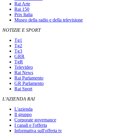
Rai Arte
Rai 150
Prix Italia
Museo della radio e della televisione
NOTIZIE E SPORT
Tg1
Tg2
Tg3
GRR
TgR
Televideo
Rai News
Rai Parlamento
GR Parlamento
Rai Sport
L'AZIENDA RAI
L'azienda
Il gruppo
Corporate governance
I canali e l'offerta
Informativa sull'offerta tv