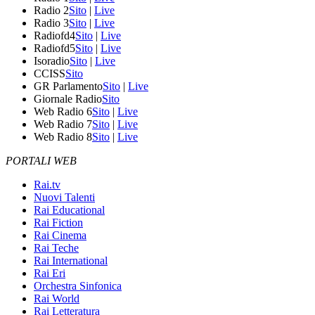
Radio 2
Sito
|
Live
Radio 3
Sito
|
Live
Radiofd4
Sito
|
Live
Radiofd5
Sito
|
Live
Isoradio
Sito
|
Live
CCISS
Sito
GR Parlamento
Sito
|
Live
Giornale Radio
Sito
Web Radio 6
Sito
|
Live
Web Radio 7
Sito
|
Live
Web Radio 8
Sito
|
Live
PORTALI WEB
Rai.tv
Nuovi Talenti
Rai Educational
Rai Fiction
Rai Cinema
Rai Teche
Rai International
Rai Eri
Orchestra Sinfonica
Rai World
Rai Letteratura