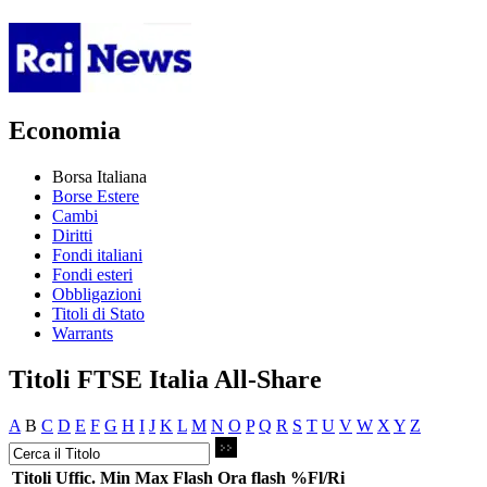
Economia
Borsa Italiana
Borse Estere
Cambi
Diritti
Fondi italiani
Fondi esteri
Obbligazioni
Titoli di Stato
Warrants
Titoli FTSE Italia All-Share
A
B
C
D
E
F
G
H
I
J
K
L
M
N
O
P
Q
R
S
T
U
V
W
X
Y
Z
Titoli
Uffic.
Min
Max
Flash
Ora flash
%Fl/Ri