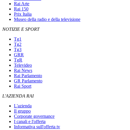
Rai Arte
Rai 150
Prix Italia
Museo della radio e della televisione
NOTIZIE E SPORT
Tg1
Tg2
Tg3
GRR
TgR
Televideo
Rai News
Rai Parlamento
GR Parlamento
Rai Sport
L'AZIENDA RAI
L'azienda
Il gruppo
Corporate governance
I canali e l'offerta
Informativa sull'offerta tv