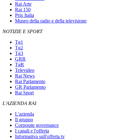
Rai Arte
Rai 150
Prix Italia
Museo della radio e della televisione
NOTIZIE E SPORT
Tg1
Tg2
Tg3
GRR
TgR
Televideo
Rai News
Rai Parlamento
GR Parlamento
Rai Sport
L'AZIENDA RAI
L'azienda
Il gruppo
Corporate governance
I canali e l'offerta
Informativa sull'offerta tv