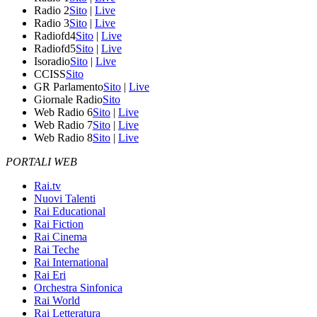
Radio 2
Sito
|
Live
Radio 3
Sito
|
Live
Radiofd4
Sito
|
Live
Radiofd5
Sito
|
Live
Isoradio
Sito
|
Live
CCISS
Sito
GR Parlamento
Sito
|
Live
Giornale Radio
Sito
Web Radio 6
Sito
|
Live
Web Radio 7
Sito
|
Live
Web Radio 8
Sito
|
Live
PORTALI WEB
Rai.tv
Nuovi Talenti
Rai Educational
Rai Fiction
Rai Cinema
Rai Teche
Rai International
Rai Eri
Orchestra Sinfonica
Rai World
Rai Letteratura