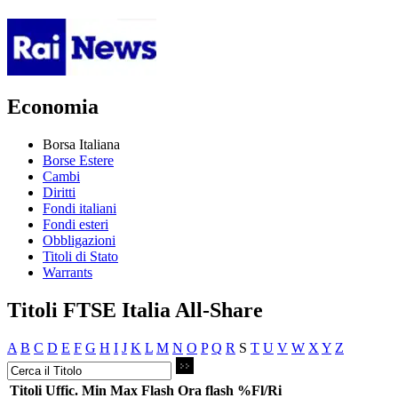
Economia
Borsa Italiana
Borse Estere
Cambi
Diritti
Fondi italiani
Fondi esteri
Obbligazioni
Titoli di Stato
Warrants
Titoli FTSE Italia All-Share
A
B
C
D
E
F
G
H
I
J
K
L
M
N
O
P
Q
R
S
T
U
V
W
X
Y
Z
Titoli
Uffic.
Min
Max
Flash
Ora flash
%Fl/Ri