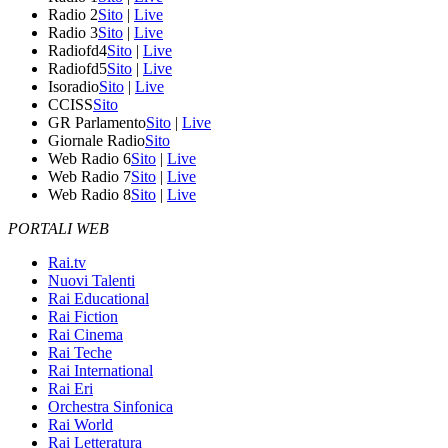
Radio 2
Sito
|
Live
Radio 3
Sito
|
Live
Radiofd4
Sito
|
Live
Radiofd5
Sito
|
Live
Isoradio
Sito
|
Live
CCISS
Sito
GR Parlamento
Sito
|
Live
Giornale Radio
Sito
Web Radio 6
Sito
|
Live
Web Radio 7
Sito
|
Live
Web Radio 8
Sito
|
Live
PORTALI WEB
Rai.tv
Nuovi Talenti
Rai Educational
Rai Fiction
Rai Cinema
Rai Teche
Rai International
Rai Eri
Orchestra Sinfonica
Rai World
Rai Letteratura