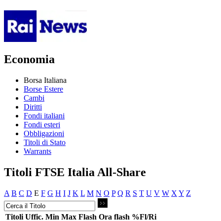
Economia
Borsa Italiana
Borse Estere
Cambi
Diritti
Fondi italiani
Fondi esteri
Obbligazioni
Titoli di Stato
Warrants
Titoli FTSE Italia All-Share
A
B
C
D
E
F
G
H
I
J
K
L
M
N
O
P
Q
R
S
T
U
V
W
X
Y
Z
Titoli
Uffic.
Min
Max
Flash
Ora flash
%Fl/Ri