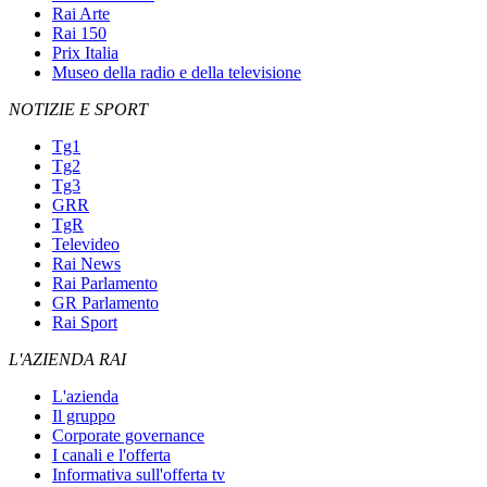
Rai Arte
Rai 150
Prix Italia
Museo della radio e della televisione
NOTIZIE E SPORT
Tg1
Tg2
Tg3
GRR
TgR
Televideo
Rai News
Rai Parlamento
GR Parlamento
Rai Sport
L'AZIENDA RAI
L'azienda
Il gruppo
Corporate governance
I canali e l'offerta
Informativa sull'offerta tv